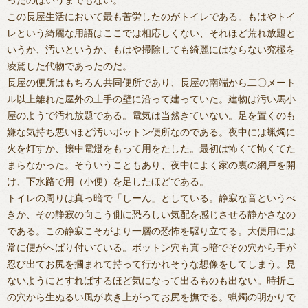
この長屋生活において最も苦労したのがトイレである。もはやトイ
レという綺麗な用語はここでは相応しくない、それほど荒れ放題と
いうか、汚いというか、もはや掃除しても綺麗にはならない究極を
凌駕した代物であったのだ。
長屋の便所はもちろん共同便所であり、長屋の南端から二〇メート
ル以上離れた屋外の土手の壁に沿って建っていた。建物は汚い馬小
屋のようで汚れ放題である。電気は当然きていない。足を置くのも
嫌な気持ち悪いほど汚いボットン便所なのである。夜中には蝋燭に
火を灯すか、懐中電燈をもって用をたした。最初は怖くて怖くてた
まらなかった。そういうこともあり、夜中によく家の裏の網戸を開
け、下水路で用（小便）を足したほどである。
トイレの周りは真っ暗で「しーん」としている。静寂な音というべ
きか、その静寂の向こう側に恐ろしい気配を感じさせる静かさなの
である。この静寂こそがより一層の恐怖を駆り立てる。大便用には
常に便がへばり付いている。ボットン穴も真っ暗でその穴から手が
忍び出てお尻を摑まれて持って行かれそうな想像をしてしまう。見
ないようにとすればするほど気になって出るものも出ない。時折こ
の穴から生ぬるい風が吹き上がってお尻を撫でる。蝋燭の明かりで