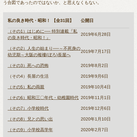
う合図であったのではないか、と思えなくもない。
私の良き時代・昭和！ 【全31回】
公開日
（その1）はじめに── 特別連載『私
2019年6月28日
の良き時代・昭和！』
（その2）人生の始まり──～不死身の
2019年7月17日
幼児期～大阪の襤褸(ぼろ)長屋へ
（その3）死への恐怖
2019年8月2日
（その4）長屋の生活
2019年9月6日
（その5）私の両親
2019年10月4日
（その6）昭和三〇年代・幼稚園時代
2019年11月1日
（その7）小学校時代
2019年12月6日
（その8）兄との思い出
2020年1月10日
（その9）小学校高学年
2020年2月7日