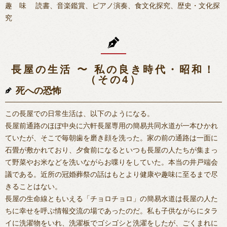
趣 味 読書、音楽鑑賞、ピアノ演奏、食文化探究、歴史・文化探
究
長屋の生活 〜 私の良き時代・昭和！
（その4）
死への恐怖
この長屋での日常生活は、以下のようになる。
長屋前通路のほぼ中央に六軒長屋専用の簡易共同水道が一本ひかれ
ていたが、そこで毎朝歯を磨き顔を洗った。家の前の通路は一面に
石畳が敷かれており、夕食前になるといつも長屋の人たちが集まっ
て野菜やお米などを洗いながらお喋りをしていた。本当の井戸端会
議である。近所の冠婚葬祭の話はもとより健康や趣味に至るまで尽
きることはない。
長屋の生命線ともいえる「チョロチョロ」の簡易水道は長屋の人た
ちに幸せを呼ぶ情報交流の場であったのだ。私も子供ながらにタラ
イに洗濯物をいれ、洗濯板でゴシゴシと洗濯をしたが、ごくまれに