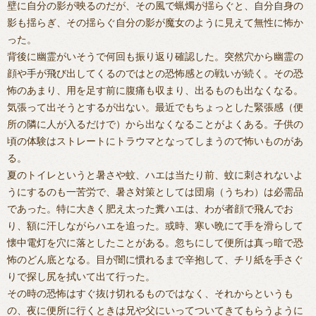
壁に自分の影が映るのだが、その風で蝋燭が揺らぐと、自分自身の
影も揺らぎ、その揺らぐ自分の影が魔女のように見えて無性に怖か
った。
背後に幽霊がいそうで何回も振り返り確認した。突然穴から幽霊の
顔や手が飛び出してくるのではとの恐怖感との戦いが続く。その恐
怖のあまり、用を足す前に腹痛も収まり、出るものも出なくなる。
気張って出そうとするが出ない。最近でもちょっとした緊張感（便
所の隣に人が入るだけで）から出なくなることがよくある。子供の
頃の体験はストレートにトラウマとなってしまうので怖いものがあ
る。
夏のトイレというと暑さや蚊、ハエは当たり前、蚊に刺されないよ
うにするのも一苦労で、暑さ対策としては団扇（うちわ）は必需品
であった。特に大きく肥え太った糞ハエは、わが者顔で飛んでお
り、額に汗しながらハエを追った。或時、寒い晩にて手を滑らして
懐中電灯を穴に落としたことがある。忽ちにして便所は真っ暗で恐
怖のどん底となる。目が闇に慣れるまで辛抱して、チリ紙を手さぐ
りで探し尻を拭いて出て行った。
その時の恐怖はすぐ抜け切れるものではなく、それからというも
の、夜に便所に行くときは兄や父にいってついてきてもらうように