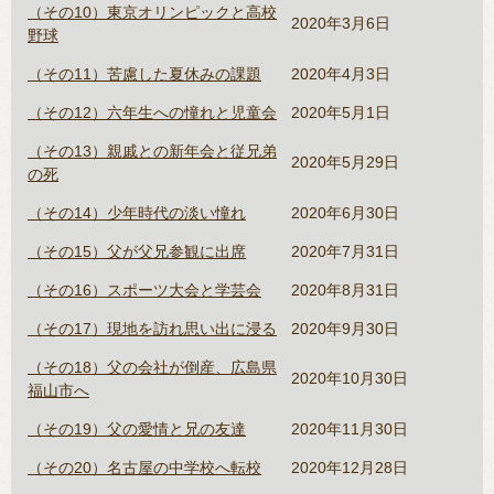
（その10）東京オリンピックと高校
2020年3月6日
野球
（その11）苦慮した夏休みの課題
2020年4月3日
（その12）六年生への憧れと児童会
2020年5月1日
（その13）親戚との新年会と従兄弟
2020年5月29日
の死
（その14）少年時代の淡い憧れ
2020年6月30日
（その15）父が父兄参観に出席
2020年7月31日
（その16）スポーツ大会と学芸会
2020年8月31日
（その17）現地を訪れ思い出に浸る
2020年9月30日
（その18）父の会社が倒産、広島県
2020年10月30日
福山市へ
（その19）父の愛情と兄の友達
2020年11月30日
（その20）名古屋の中学校へ転校
2020年12月28日