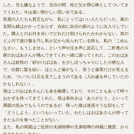
した。兄も嫌なようで、当分の間、殆ど父が用心棒としてついてき
てくれた。今は遠い懐かしい思い出である。
長屋の人たちも貧乏ながら、私にとってはいい人たちだった。家の
玄関も鍵はかかっておらず、自由に自分の家のように出入りしてい
た。隣人とのお付き合いでどれだけ助けられたかわからない。前の
どぶ川で遊び服を汚し私が父から叱られている時も、私の「ごめん
なさい。もうしません」という声や泣き声に反応して、二軒奥のＳ
家のおばあさんが飛んできてくれ一緒に謝ってくれた。このおばあ
さんは妖怪の「砂かけばばあ」を少しぽっちゃりにした小柄な人
で、白髪に髷を結い、ほとんど歯がなく、笑うと歯茎だけが見える
ため、ついつい口元を見てしまうのである（入れ歯を外していたの
かもしれない）。
母はこのおばあさんにも金を融通しており、そのこともあって時々
おかずを持ってきてくれた。母は表向きは「ありがとう」といって
満面の笑みでもらうのであるが、帰った後は迷惑そうな顔をして
「どうしよう」といつもいっていた。わたしはおばあさんが持って
きたものを食べたことがない。
また、私の両親はご近所の夫婦喧嘩や兄弟喧嘩の仲裁に幾度、かり
出されたかしれない。