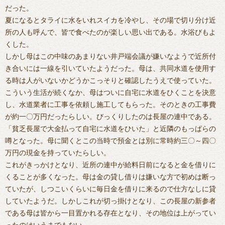
だった。
夏になるとタライに水をいれスイカを冷やし、その場で切り分け近
所の人も呼んで、皆で食べたのが楽しい思い出である。水浴びもよ
くした。
しかし母はこの中味のあまりない井戸端会議が嫌いなようで近所付
き合いには一線を引いていたようだった。母は、共同水道を使用す
る時は人がいないかどうかこっそりと確認したうえで使っていた。
こういう生活が続くなか、母はついに自宅に水道をひくことを決意
し、水道業者に工事を依頼し施工してもらった。そのときの工事費
が約一〇万円だったらしい。びっくりしたのは長屋の連中である。
「貧乏長屋で大金払って自宅に水道をひいた」と近隣のもっぱらの
噂となった。母に聞くとこの当時で預金とは別に常時約三〇～四〇
万円の現金を持っていたらしい。
これがきっかけとなり、近所の連中が給料日前になると金を借りに
くることが多くなった。母は金の貸し借りは嫌いな方で初めは断っ
ていたが、しつこいくらいに毎日金を借りに来るので仕方なしに貸
していたようだ。しかしこれが切っ掛けとなり、この長屋の新参者
である母は皆から一目置かれる存在となり、その地位は上がってい
ったのはいうまでもない。