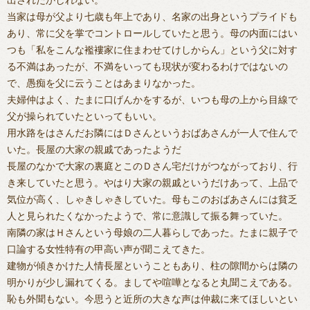
当家は母が父より七歳も年上であり、名家の出身というプライドも
あり、常に父を掌でコントロールしていたと思う。母の内面にはい
つも「私をこんな襤褸家に住まわせてけしからん」という父に対す
る不満はあったが、不満をいっても現状が変わるわけではないの
で、愚痴を父に云うことはあまりなかった。
夫婦仲はよく、たまに口げんかをするが、いつも母の上から目線で
父が操られていたといってもいい。
用水路をはさんだお隣にはＤさんというおばあさんが一人で住んで
いた。長屋の大家の親戚であったようだ
長屋のなかで大家の裏庭とこのＤさん宅だけがつながっており、行
き来していたと思う。やはり大家の親戚というだけあって、上品で
気位が高く、しゃきしゃきしていた。母もこのおばあさんには貧乏
人と見られたくなかったようで、常に意識して振る舞っていた。
南隣の家はＨさんという母娘の二人暮らしであった。たまに親子で
口論する女性特有の甲高い声が聞こえてきた。
建物が傾きかけた人情長屋ということもあり、柱の隙間からは隣の
明かりが少し漏れてくる。ましてや喧嘩となると丸聞こえである。
恥も外聞もない。今思うと近所の大きな声は仲裁に来てほしいとい