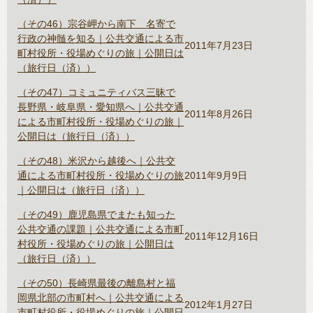
（その46）宗谷岬から南下 名寄で
行政の神髄を知る｜公共交通による市
2011年7月23日
町村役所・役場めぐりの旅｜公開日は
（旅行日（済））
（その47）コミュニティバス三昧で
長野県・岐阜県・愛知県へ｜公共交通
2011年8月26日
による市町村役所・役場めぐりの旅｜
公開日は（旅行日（済））
（その48）米沢から越後へ｜公共交
通による市町村役所・役場めぐりの旅
2011年9月9日
｜公開日は（旅行日（済））
（その49）鹿児島県でまたも知った
公共交通の課題｜公共交通による市町
2011年12月16日
村役所・役場めぐりの旅｜公開日は
（旅行日（済））
（その50）長崎県最後の離島村と福
岡県北部の市町村へ｜公共交通による
2012年1月27日
市町村役所・役場めぐりの旅｜公開日