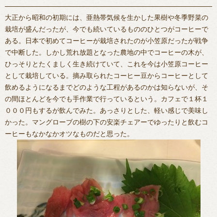
大正から昭和の初期には、亜熱帯気候を生かした果樹や冬季野菜の
栽培が盛んだったが、今でも続いているもののひとつがコーヒーで
ある。日本で初めてコーヒーが栽培されたのが小笠原だったが戦争
で中断した。しかし荒れ放題となった農地の中でコーヒーの木が、
ひっそりとたくましく生き続けていて、これを今は小笠原コーヒー
として栽培している。摘み取られたコーヒー豆からコーヒーとして
飲めるようになるまでどのような工程があるのかは知らないが、そ
の間ほとんどを今でも手作業で行っているという。カフェで１杯１
０００円もするが飲んでみた。あっさりとした、軽い感じで美味し
かった。マングローブの樹の下の安楽チェアーでゆったりと飲むコ
ーヒーもなかなかオツなものだと思った。