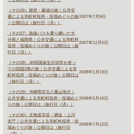
（その26）能登・砺波の旅｜公共交
通による市町村役所・役場めぐりの旅
2007年7月9日
｜公開日は（旅行日（済））
（その27）路線バスを乗り継いだ大
分県と福岡県｜公共交通による市町村
2007年12月5日
役所・役場めぐりの旅｜公開日は（旅
行日（済））
（その28）JR四国誕生日切符を使っ
ての四国3県の旅｜公共交通による市
2008年1月19日
町村役所・役場めぐりの旅｜公開日は
（旅行日（済））
（その29）沖縄県宮古八重山地方｜
公共交通による市町村役所・役場めぐ
2008年5月16日
りの旅｜公開日は（旅行日（済））
（その30）北海道宗谷・網走・上川
支庁｜公共交通による市町村役所・役
2008年7月12日
場めぐりの旅｜公開日は（旅行日
（済））