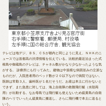
テレビは地デジ、ＢＳ、ＣＳが都内と同じように見え、ＮＨＫのニ
ュースでは首都高の渋滞情報を伝えている。比較的最近泊まった式
根島や御蔵島のテレビは、チャネル数がかなり少なかったような気
がする。 診療所にも行ってみた。建物は中規模な病因並みの立派な
ものだが、入院患者用のベッド数が２０以下なので病院ではない。
医師は常勤３人、歯科医が１名だそうだ。お産は本土に行かないと
できず、また急患に対しては、海上自衛隊の救難飛行艇（水陸両
用）が出動する。なお母島では飛行艇も使えないため硫黄島の自衛
隊のヘリでいったん硫黄島に搬送し、さらに飛行機で本土に送ると
いう。