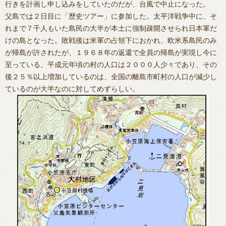
行きを計画し申し込みをしていたのだが、台風で中止になった。
父島では２日目に「歴史ツアー」に参加した。太平洋戦争中に、そ
れまで７千人もいた島民の大半が本土に強制疎開させられ日本軍だ
けの島となった。敗戦後は米軍の占領下におかれ、欧米系島民のみ
が帰島が許されたが、１９６８年の返還で全員の帰島が実現し今に
至っている。平成元年頃の村の人口は２０００人少々であり、その
後２５％以上増加しているのは、全国の離島市町村の人口が減少し
ているのが大半なのに対してめずらしい。