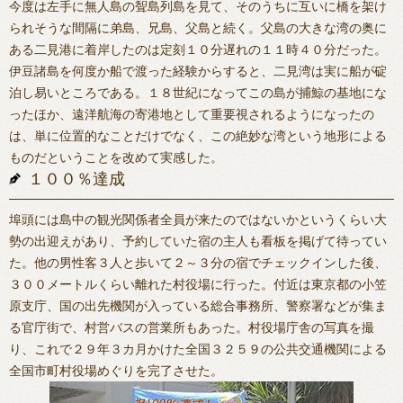
今度は左手に無人島の聟島列島を見て、そのうちに互いに橋を架け
られそうな間隔に弟島、兄島、父島と続く。父島の大きな湾の奥に
ある二見港に着岸したのは定刻１０分遅れの１１時４０分だった。
伊豆諸島を何度か船で渡った経験からすると、二見湾は実に船が碇
泊し易いところである。１８世紀になってこの島が捕鯨の基地にな
ったほか、遠洋航海の寄港地として重要視されるようになったの
は、単に位置的なことだけでなく、この絶妙な湾という地形による
ものだということを改めて実感した。
１００％達成
埠頭には島中の観光関係者全員が来たのではないかというくらい大
勢の出迎えがあり、予約していた宿の主人も看板を掲げて待ってい
た。他の男性客３人と歩いて２～３分の宿でチェックインした後、
３００メートルくらい離れた村役場に行った。付近は東京都の小笠
原支庁、国の出先機関が入っている総合事務所、警察署などが集ま
る官庁街で、村営バスの営業所もあった。村役場庁舎の写真を撮
り、これで２９年３カ月かけた全国３２５９の公共交通機関による
全国市町村役場めぐりを完了させた。