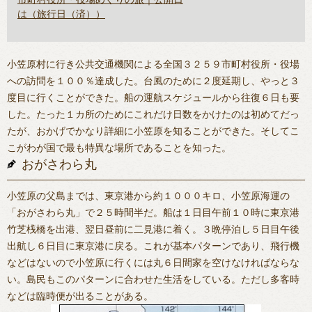
は（旅行日（済））
小笠原村に行き公共交通機関による全国３２５９市町村役所・役場
への訪問を１００％達成した。台風のために２度延期し、やっと３
度目に行くことができた。船の運航スケジュールから往復６日も要
した。たった１カ所のためにこれだけ日数をかけたのは初めてだっ
たが、おかげでかなり詳細に小笠原を知ることができた。そしてこ
こがわが国で最も特異な場所であることを知った。
おがさわら丸
小笠原の父島までは、東京港から約１０００キロ、小笠原海運の
「おがさわら丸」で２５時間半だ。船は１日目午前１０時に東京港
竹芝桟橋を出港、翌日昼前に二見港に着く。３晩停泊し５日目午後
出航し６日目に東京港に戻る。これが基本パターンであり、飛行機
などはないので小笠原に行くには丸６日間家を空けなければならな
い。島民もこのパターンに合わせた生活をしている。ただし多客時
などは臨時便が出ることがある。