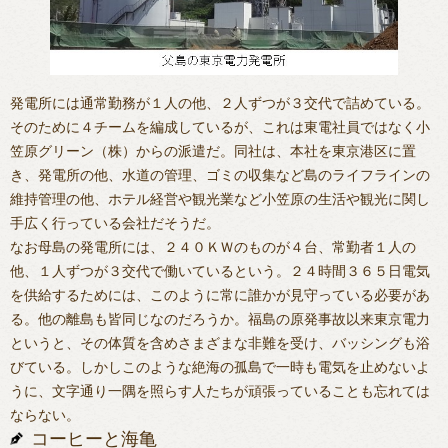
発電所には通常勤務が１人の他、２人ずつが３交代で詰めている。
そのために４チームを編成しているが、これは東電社員ではなく小
笠原グリーン（株）からの派遣だ。同社は、本社を東京港区に置
き、発電所の他、水道の管理、ゴミの収集など島のライフラインの
維持管理の他、ホテル経営や観光業など小笠原の生活や観光に関し
手広く行っている会社だそうだ。
なお母島の発電所には、２４０ＫＷのものが４台、常勤者１人の
他、１人ずつが３交代で働いているという。２４時間３６５日電気
を供給するためには、このように常に誰かが見守っている必要があ
る。他の離島も皆同じなのだろうか。福島の原発事故以来東京電力
というと、その体質を含めさまざまな非難を受け、バッシングも浴
びている。しかしこのような絶海の孤島で一時も電気を止めないよ
うに、文字通り一隅を照らす人たちが頑張っていることも忘れては
ならない。
コーヒーと海亀