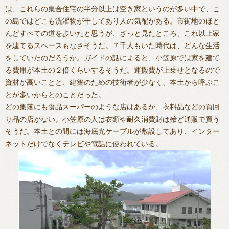
は、これらの集合住宅の半分以上は空き家というのが多い中で、こ
の島ではどこも洗濯物が干してあり人の気配がある。市街地のほと
んどすべての道を歩いたと思うが、ざっと見たところ、これ以上家
を建てるスペースもなさそうだ。７千人もいた時代は、どんな生活
をしていたのだろうか。ガイドの話によると、小笠原では家を建て
る費用が本土の２倍くらいするそうだ。運搬費が上乗せとなるので
資材が高いことと、建築のための技術者が少なく、本土から呼ぶこ
とが多いからとのことだった。
どの集落にも食品スーパーのような店はあるが、衣料品などの買回
り品の店がない。小笠原の人は衣類や耐久消費財は殆ど通販で買う
そうだ。本土との間には海底光ケーブルが敷設してあり、インター
ネットだけでなくテレビや電話に使われている。