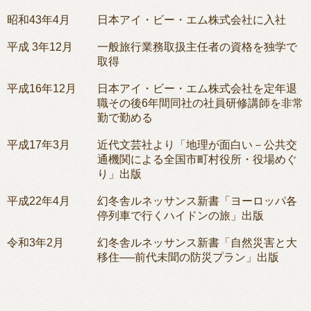
昭和43年4月
日本アイ・ビー・エム株式会社に入社
平成 3年12月
一般旅行業務取扱主任者の資格を独学で
取得
平成16年12月
日本アイ・ビー・エム株式会社を定年退
職その後6年間同社の社員研修講師を非常
勤で勤める
平成17年3月
近代文芸社より「地理が面白い－公共交
通機関による全国市町村役所・役場めぐ
り」出版
平成22年4月
幻冬舎ルネッサンス新書「ヨーロッパ各
停列車で行くハイドンの旅」出版
令和3年2月
幻冬舎ルネッサンス新書「自然災害と大
移住──前代未聞の防災プラン」出版