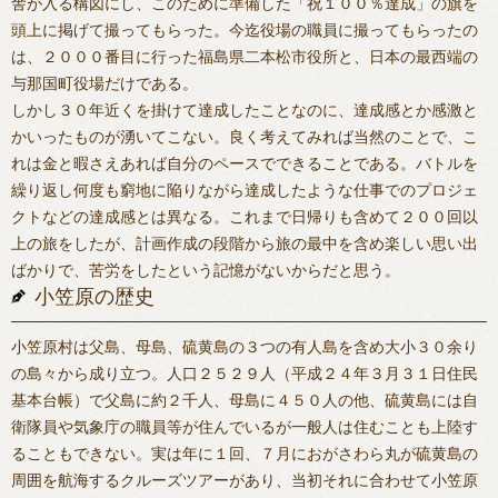
舎が入る構図にし、このために準備した「祝１００％達成」の旗を
頭上に掲げて撮ってもらった。今迄役場の職員に撮ってもらったの
は、２０００番目に行った福島県二本松市役所と、日本の最西端の
与那国町役場だけである。
しかし３０年近くを掛けて達成したことなのに、達成感とか感激と
かいったものが湧いてこない。良く考えてみれば当然のことで、こ
れは金と暇さえあれば自分のペースでできることである。バトルを
繰り返し何度も窮地に陥りながら達成したような仕事でのプロジェ
クトなどの達成感とは異なる。これまで日帰りも含めて２００回以
上の旅をしたが、計画作成の段階から旅の最中を含め楽しい思い出
ばかりで、苦労をしたという記憶がないからだと思う。
小笠原の歴史
小笠原村は父島、母島、硫黄島の３つの有人島を含め大小３０余り
の島々から成り立つ。人口２５２９人（平成２４年３月３１日住民
基本台帳）で父島に約２千人、母島に４５０人の他、硫黄島には自
衛隊員や気象庁の職員等が住んでいるが一般人は住むことも上陸す
ることもできない。実は年に１回、７月におがさわら丸が硫黄島の
周囲を航海するクルーズツアーがあり、当初それに合わせて小笠原