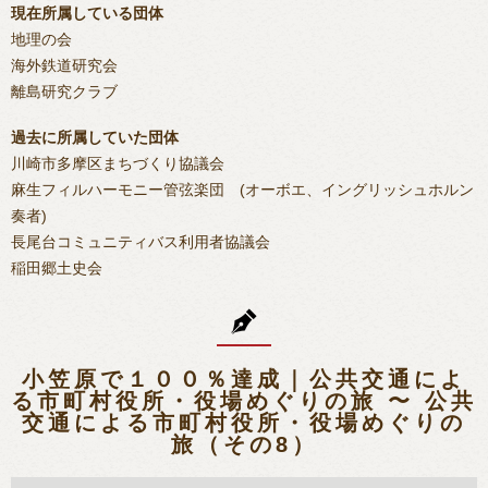
現在所属している団体
地理の会
海外鉄道研究会
離島研究クラブ
過去に所属していた団体
川崎市多摩区まちづくり協議会
麻生フィルハーモニー管弦楽団 (オーボエ、イングリッシュホルン
奏者)
長尾台コミュニティバス利用者協議会
稲田郷土史会
小笠原で１００％達成｜公共交通によ
る市町村役所・役場めぐりの旅 〜 公共
交通による市町村役所・役場めぐりの
旅（その8）