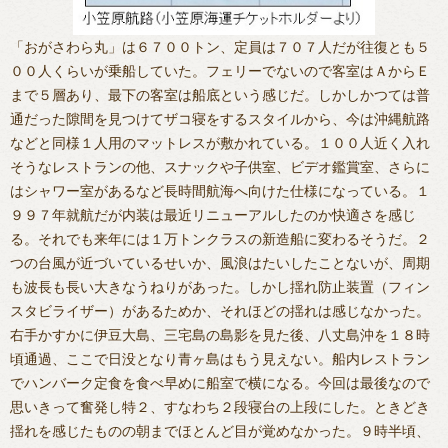
「おがさわら丸」は６７００トン、定員は７０７人だが往復とも５
００人くらいが乗船していた。フェリーでないので客室はＡからＥ
まで５層あり、最下の客室は船底という感じだ。しかしかつては普
通だった隙間を見つけてザコ寝をするスタイルから、今は沖縄航路
などと同様１人用のマットレスが敷かれている。１００人近く入れ
そうなレストランの他、スナックや子供室、ビデオ鑑賞室、さらに
はシャワー室があるなど長時間航海へ向けた仕様になっている。１
９９７年就航だが内装は最近リニューアルしたのか快適さを感じ
る。それでも来年には１万トンクラスの新造船に変わるそうだ。２
つの台風が近づいているせいか、風浪はたいしたことないが、周期
も波長も長い大きなうねりがあった。しかし揺れ防止装置（フィン
スタビライザー）があるためか、それほどの揺れは感じなかった。
右手かすかに伊豆大島、三宅島の島影を見た後、八丈島沖を１８時
頃通過、ここで日没となり青ヶ島はもう見えない。船内レストラン
でハンバーク定食を食べ早めに船室で横になる。今回は最後なので
思いきって奮発し特２、すなわち２段寝台の上段にした。ときどき
揺れを感じたものの朝までほとんど目が覚めなかった。９時半頃、