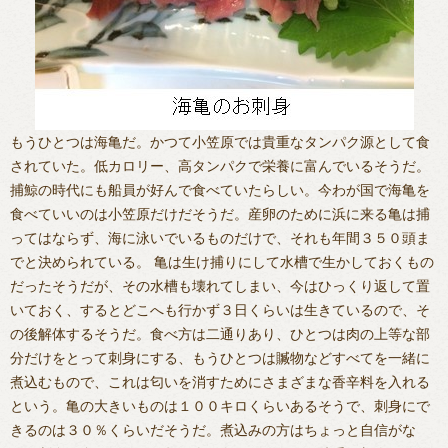
もうひとつは海亀だ。かつて小笠原では貴重なタンパク源として食
されていた。低カロリー、高タンパクで栄養に富んでいるそうだ。
捕鯨の時代にも船員が好んで食べていたらしい。今わが国で海亀を
食べていいのは小笠原だけだそうだ。産卵のために浜に来る亀は捕
ってはならず、海に泳いでいるものだけで、それも年間３５０頭ま
でと決められている。 亀は生け捕りにして水槽で生かしておくもの
だったそうだが、その水槽も壊れてしまい、今はひっくり返して置
いておく、するとどこへも行かず３日くらいは生きているので、そ
の後解体するそうだ。食べ方は二通りあり、ひとつは肉の上等な部
分だけをとって刺身にする、もうひとつは贓物などすべてを一緒に
煮込むもので、これは匂いを消すためにさまざまな香辛料を入れる
という。亀の大きいものは１００キロくらいあるそうで、刺身にで
きるのは３０％くらいだそうだ。煮込みの方はちょっと自信がな