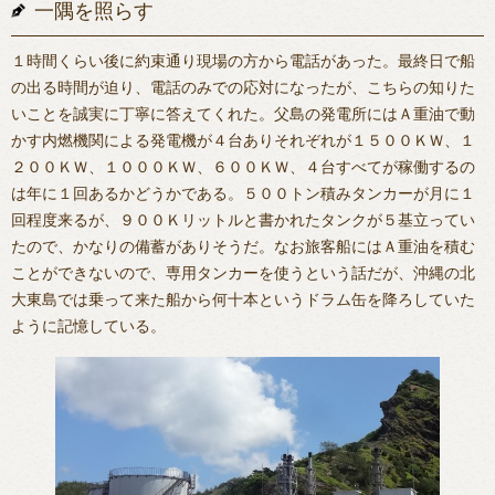
一隅を照らす
１時間くらい後に約束通り現場の方から電話があった。最終日で船
の出る時間が迫り、電話のみでの応対になったが、こちらの知りた
いことを誠実に丁寧に答えてくれた。父島の発電所にはＡ重油で動
かす内燃機関による発電機が４台ありそれぞれが１５００ＫＷ、１
２００ＫＷ、１０００ＫＷ、６００ＫＷ、４台すべてが稼働するの
は年に１回あるかどうかである。５００トン積みタンカーが月に１
回程度来るが、９００Ｋリットルと書かれたタンクが５基立ってい
たので、かなりの備蓄がありそうだ。なお旅客船にはＡ重油を積む
ことができないので、専用タンカーを使うという話だが、沖縄の北
大東島では乗って来た船から何十本というドラム缶を降ろしていた
ように記憶している。