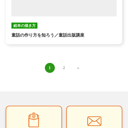
絵本の描き方
童話の作り方を知ろう／童話出版講座
1
2
»