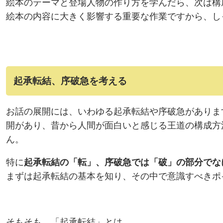
絵本のテーマと登場人物の作り方を学んだら、次は構
絵本の内容に大きく影響する重要な作業ですから、し
起承転結、序破急を考える
お話の展開には、いわゆる起承転結や序破急がありま
開があり、昔から人間が面白いと感じる王道の構成方
ん。
特に
起承転結の「転」、序破急では「破」の部分でな
まずは起承転結の基本を知り、その中で意識すべきポ
そもそも、「起承転結」とは、