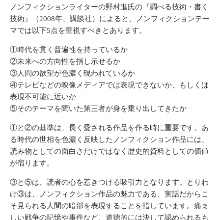
ノンフィクションライターの野村進氏の『調べる技術・書く
技術』（2008年、講談社）によると、ノンフィクションテー
マでは以下5点を重視すべきとあります。
①時代を貫く普遍性を持っているか
②未来への方向性を指し示せるか
③人間の欲望が色濃く現われているか
④テレビなどの映像メディアでは表現できないか、もしくは
表現不可能に近いか
⑤そのテーマを聞いた第三者が身を乗り出してきたか
①と②の基準は、長く愛される作品を作る時に重要です。あ
る時代の世相を色濃く反映したノンフィクション作品には、
読み物としての面白さだけではなく歴史的資料としての価値
が宿ります。
③と⑤は、読者の心を惹きつける吸引力となります。とりわ
け③は、ノンフィクション作品の魅力である、実話だからこ
そ見られる人間の暗部を表現することを指しています。痛ま
しい戦争の記憶や事件など、道徳的には決して認められるも