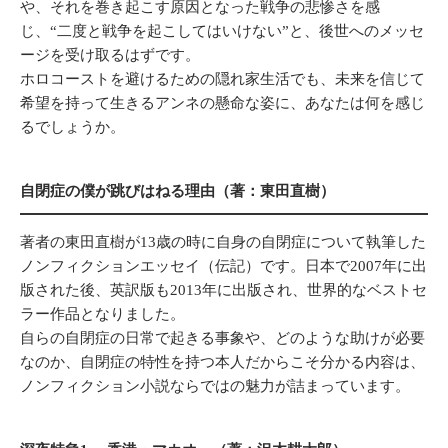
や、それを巻き起こす原因となった戦争の悲惨さを感
じ、“二度と戦争を起こしてはいけない”と、後世へのメッセ
ージを受け取るはずです。
ホロコーストを避けるための隠れ家生活でも、未来を信じて
希望を持って生きるアンネの懸命な姿に、あなたは何を感じ
るでしょうか。
自閉症の僕が跳びはねる理由（著：東田直樹）
著者の東田直樹が13歳の時に自身の自閉症について執筆した
ノンフィクションエッセイ（伝記）です。日本で2007年に出
版された後、英訳版も2013年に出版され、世界的なベストセ
ラー作品となりました。
自らの自閉症の日常で起きる事象や、どのような助けが必要
なのか、自閉症の特性を持つ本人だからこそ分かる内容は、
ノンフィクション小説ならではの魅力が詰まっています。