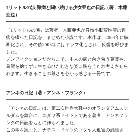
1リットルの涙 難病と闘い続ける少女亜也の日記（著：木藤
亜也）
『1リットルの涙』は著者、木藤亜也が脊髄小脳変性症の難
病を綴った日記を、まとめた小説です。本作は、2004年に映
画化され、その後2005年にはドラマ化もされ、反響を呼びま
した。
ノンフィクションだからこそ、本人の病と向き合う葛藤や、
希望を捨てずに生きるひたむきな姿に胸をうたれ考えさせら
れます。生きることの尊さを心から感じる一冊です。
アンネの日記（著：アンネ・フランク）
『アンネの日記』は、第二次世界大戦中のオランダアムステ
ルダムを舞台に、ユダヤ系ドイツ人である著者、アンネフラ
ンクの日記をもとに作られました。
この本を読むと、ナチス・ドイツのユダヤ人迫害の残酷さ