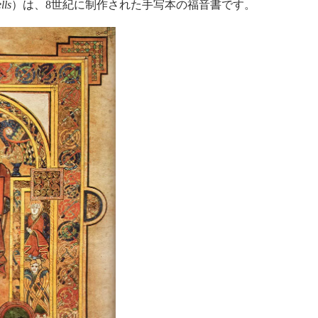
lls
）は、8世紀に制作された手写本の福音書です。