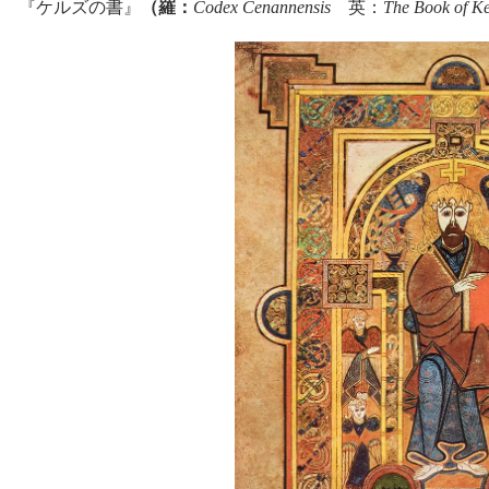
『
ケルズの書』
（羅：
Codex Cenannensis
英：
The Book of Ke