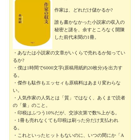
作家は、どれだけ儲かるか?
誰も書かなかった小説家の収入の
秘密と謎を、余すところなく開陳
した前代未聞の1冊。
・あなたは小説家の文章がいくらで売れるか知ってい
るか?
・僕は1時間で6000文字(原稿用紙約20枚分)を出力す
る。
・傑作も駄作もエッセィも原稿料はあまり変わらな
い。
・人気作家の人気とは「質」ではなく、あくまで読者
の「量」のこと。
・印税はふつう10%だが、交渉次第で数%上がる。
・1冊も売れなくても印税は刷った分だけ支払われ
る。
・これといったヒットもないのに、いつの間にか「A