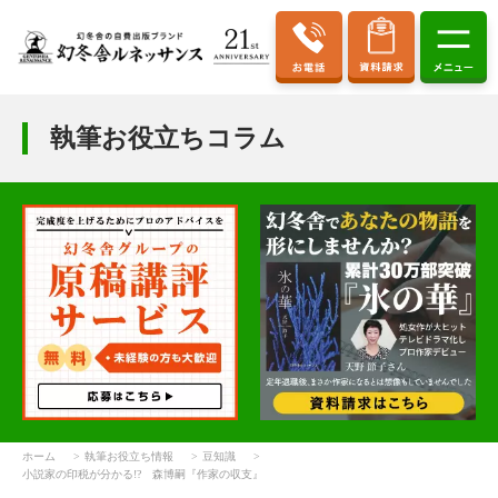
執筆お役立ちコラム
ホーム
執筆お役立ち情報
豆知識
小説家の印税が分かる!? 森博嗣『作家の収支』