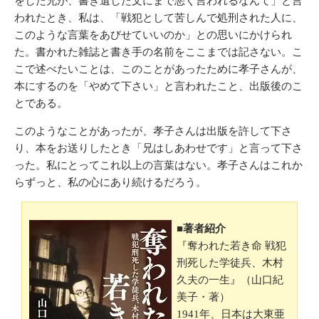
をした兄が、書き遺した文にまで悪く言われるなんて」と言
われたとき、私は、「戦犯として苦しんで処刑された人に、
このような言葉をあびせていいのか」との思いにかけられ
た。書かれた雑誌と書き手の名前をここまでは記さない。こ
こで述べたいことは、このことがあったために孝子さんが、
本にするのを「やめて下さい」と言われたこと、出版後のこ
とである。
このようなことがあったが、孝子さんは出版を許して下さ
り、本をお送りしたとき「兄はしあわせです」と言って下さ
った。私にとってこれ以上の言葉はない。孝子さんはこれか
らずっと、私の心にあり続けるだろう。
■著者紹介
『奪われた若き命 戦犯
刑死した学徒兵、木村
久夫の一生』
（山口紀
美子・著）
1941年、日本は大東亜