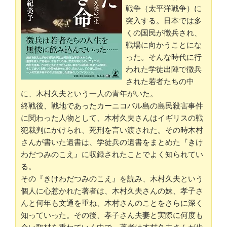
戦争（太平洋戦争）に
突入する。日本では多
くの国民が徴兵され、
戦場に向かうことにな
った。そんな時代に行
われた学徒出陣で徴兵
された若者たちの中
に、木村久夫という一人の青年がいた。
終戦後、戦地であったカーニコバル島の島民殺害事件
に関わった人物として、木村久夫さんはイギリスの戦
犯裁判にかけられ、死刑を言い渡された。その時木村
さんが書いた遺書は、学徒兵の遺書をまとめた『きけ
わだつみのこえ』に収録されたことでよく知られてい
る。
その『きけわだつみのこえ』を読み、木村久夫という
個人に心惹かれた著者は、木村久夫さんの妹、孝子さ
んと何年も文通を重ね、木村さんのことをさらに深く
知っていった。その後、孝子さん夫妻と実際に何度も