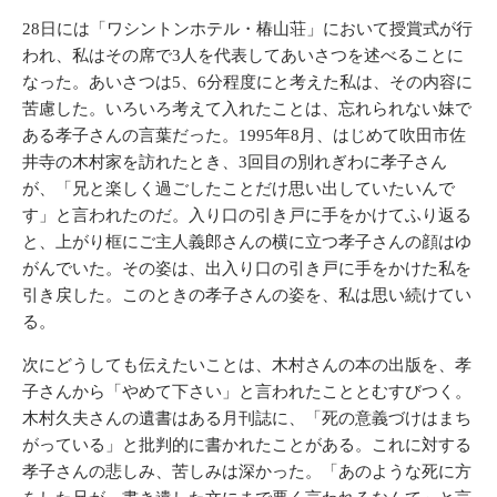
28日には「ワシントンホテル・椿山荘」において授賞式が行
われ、私はその席で3人を代表してあいさつを述べることに
なった。あいさつは5、6分程度にと考えた私は、その内容に
苦慮した。いろいろ考えて入れたことは、忘れられない妹で
ある孝子さんの言葉だった。1995年8月、はじめて吹田市佐
井寺の木村家を訪れたとき、3回目の別れぎわに孝子さん
が、「兄と楽しく過ごしたことだけ思い出していたいんで
す」と言われたのだ。入り口の引き戸に手をかけてふり返る
と、上がり框にご主人義郎さんの横に立つ孝子さんの顔はゆ
がんでいた。その姿は、出入り口の引き戸に手をかけた私を
引き戻した。このときの孝子さんの姿を、私は思い続けてい
る。
次にどうしても伝えたいことは、木村さんの本の出版を、孝
子さんから「やめて下さい」と言われたこととむすびつく。
木村久夫さんの遺書はある月刊誌に、「死の意義づけはまち
がっている」と批判的に書かれたことがある。これに対する
孝子さんの悲しみ、苦しみは深かった。「あのような死に方