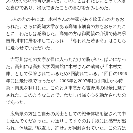
人の方からの封書が届いた。このことはわたしにとって大き
な喜びであり、出版できたことの喜びをかみしめた。
5人の方の中には、木村さんの生家がある吹田市の方もお
られた。さらに高知大学がある高知市朝倉の方もおられたこ
とに、わたしは感動した。高知の方は御両親の介護で徳島県
吉野川市に居を移しておられ、『奪われた若き命』はこちら
に送らせていただいた。
吉野川はその文字が目に入っただけで胸がいっぱいになっ
た。高知には高知大学図書館に木村さんの蔵書が「木村文
庫」として保管されているため3回訪れている。1回目の1996
年には飛行機で行ったが、2006年と2007年には岡山から特
急・南風を利用した。このとき車窓から吉野川の絶景に魅了
された。このようなことで、わたしは強く心を動かされたの
であった。
広島県の方はご自分の兵士としての戦争体験を記されて申
し込んでくださった。お送りしてすぐのお手紙には感想が綴
られ、体験記『戦友よ、許せ』が同封されていた。この方は