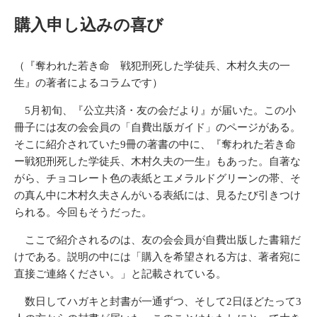
購入申し込みの喜び
（
『奪われた若き命 戦犯刑死した学徒兵、木村久夫の一
生』
の著者によるコラムです）
5月初旬、『公立共済・友の会だより』が届いた。この小
冊子には友の会会員の「自費出版ガイド」のページがある。
そこに紹介されていた9冊の著書の中に、『奪われた若き命
ー戦犯刑死した学徒兵、木村久夫の一生』もあった。自著な
がら、チョコレート色の表紙とエメラルドグリーンの帯、そ
の真ん中に木村久夫さんがいる表紙には、見るたび引きつけ
られる。今回もそうだった。
ここで紹介されるのは、友の会会員が自費出版した書籍だ
けである。説明の中には「購入を希望される方は、著者宛に
直接ご連絡ください。」と記載されている。
数日してハガキと封書が一通ずつ、そして2日ほどたって3