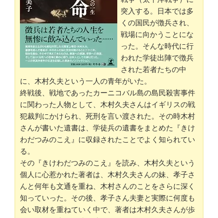
突入する。日本では多
くの国民が徴兵され、
戦場に向かうことにな
った。そんな時代に行
われた学徒出陣で徴兵
された若者たちの中
に、木村久夫という一人の青年がいた。
終戦後、戦地であったカーニコバル島の島民殺害事件
に関わった人物として、木村久夫さんはイギリスの戦
犯裁判にかけられ、死刑を言い渡された。その時木村
さんが書いた遺書は、学徒兵の遺書をまとめた『きけ
わだつみのこえ』に収録されたことでよく知られてい
る。
その『きけわだつみのこえ』を読み、木村久夫という
個人に心惹かれた著者は、木村久夫さんの妹、孝子さ
んと何年も文通を重ね、木村さんのことをさらに深く
知っていった。その後、孝子さん夫妻と実際に何度も
会い取材を重ねていく中で、著者は木村久夫さんが歩