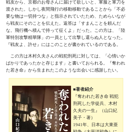
戦友から、京都のお母さんに届けて欲しいと、軍服と軍刀を
渡された。しかし夜間飛行の移動移動であることから「不必
要な物は一切持つな」と指示されていたため、ためらいなが
ら戦友にそのことを伝えた。返答は「すまんことを頼んだ
な。飛行機へ積んで持って征くよ」だった。この方は、「陸
軍特別攻撃精華隊」の一員として出撃し還らぬ人となった。
『戦友よ、許せ』にはこのことが書かれているのである。
この方は木村久夫さんの戦犯刑死に対しては、「心情いか
ばかりであったかと存じます」と書いておられる。『奪われ
た若き命』から生まれたこのような出会いに感謝したい。
■著者紹介
『奪われた若き命 戦犯
刑死した学徒兵、木村
久夫の一生』
（山口紀
美子・著）
1941年、日本は大東亜
戦争（太平洋戦争）に