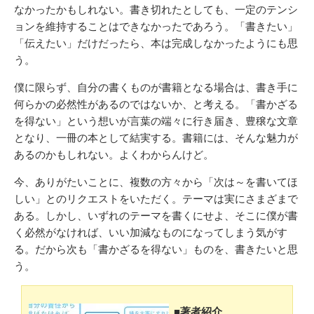
なかったかもしれない。書き切れたとしても、一定のテンシ
ョンを維持することはできなかったであろう。「書きたい」
「伝えたい」だけだったら、本は完成しなかったようにも思
う。
僕に限らず、自分の書くものが書籍となる場合は、書き手に
何らかの必然性があるのではないか、と考える。「書かざる
を得ない」という想いが言葉の端々に行き届き、豊穣な文章
となり、一冊の本として結実する。書籍には、そんな魅力が
あるのかもしれない。よくわからんけど。
今、ありがたいことに、複数の方々から「次は～を書いてほ
しい」とのリクエストをいただく。テーマは実にさまざまで
ある。しかし、いずれのテーマを書くにせよ、そこに僕が書
く必然がなければ、いい加減なものになってしまう気がす
る。だから次も「書かざるを得ない」ものを、書きたいと思
う。
■著者紹介