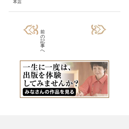
本店
前
の
記
事
へ