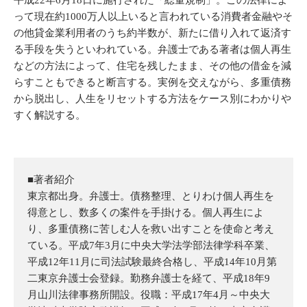
平成22年6月18日に施行された「総量規制」。この法律によ
って現在約1000万人以上いると言われている消費者金融やそ
の他貸金業利用者のうち約半数が、新たに借り入れて返済す
る手段を失うといわれている。弁護士である著者は個人再生
などの方法によって、住宅を残したまま、その他の借金を減
らすこともできると断言する。実例を交えながら、多重債務
から脱出し、人生をリセットする方法をケース別にわかりや
すく解説する。
■著者紹介
東京都出身。弁護士。債務整理、とりわけ個人再生を
得意とし、数多くの案件を手掛ける。個人再生によ
り、多重債務に苦しむ人を救い出すことを使命と考え
ている。平成7年3月に中央大学法学部法律学科卒業、
平成12年11月に司法試験最終合格し、平成14年10月第
二東京弁護士会登録。勤務弁護士を経て、平成18年9
月山川法律事務所開設。役職：平成17年4月～中央大