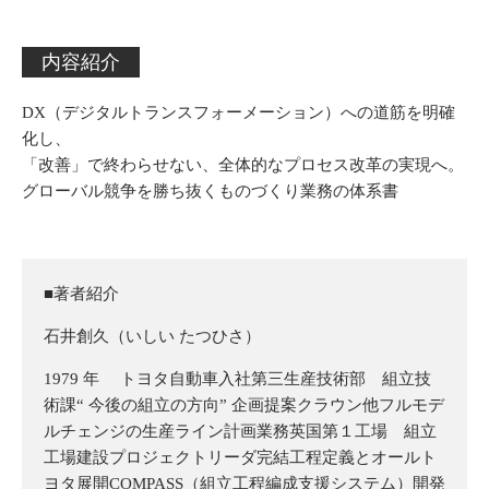
内容紹介
DX（デジタルトランスフォーメーション）への道筋を明確
化し、
「改善」で終わらせない、全体的なプロセス改革の実現へ。
グローバル競争を勝ち抜くものづくり業務の体系書
■著者紹介
石井創久（いしい たつひさ）
1979 年 トヨタ自動車入社第三生産技術部 組立技
術課“ 今後の組立の方向” 企画提案クラウン他フルモデ
ルチェンジの生産ライン計画業務英国第１工場 組立
工場建設プロジェクトリーダ完結工程定義とオールト
ヨタ展開COMPASS（組立工程編成支援システム）開発