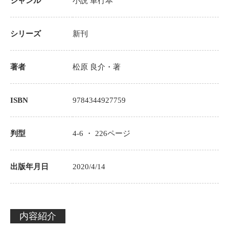
ジャンル
小説
単行本
シリーズ
新刊
著者
松原 良介
・著
ISBN
9784344927759
判型
4-6 ・
226
ページ
出版年月日
2020/4/14
内容紹介