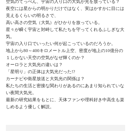
空気のてっぺん、宇宙の入り口の大気が光を放っている？
夜空には星からの明かりだけではなく、実はかすかに目には
見えるくらいの明るさで、
高い高さの空気（大気）がひかりを放っている。
星々が瞬く宇宙と対峙して私たちを守ってくれるふしぎな大
気。
宇宙の入り口でいったい何が起こっているのだろうか。
地上から80～400キロメートル上空、密度が地上の10億分の
１しかない天空の空気がなぜ輝くのか？
オーロラと大気光の違いは？
「星明り」の正体は大気光だった!?
カーナビや衛星放送と大気光の関係は？
私たちの生活と密接な関わりがあるのにあまり知られていな
い夜間大気光。
最新の研究結果をもとに、天体ファンや理科好き中高生も楽
しめるよう優しく解説。