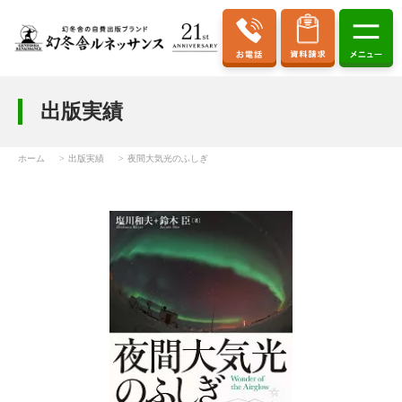
出版実績
ホーム
出版実績
夜間大気光のふしぎ