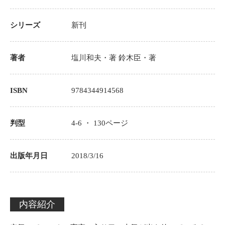
シリーズ
新刊
著者
塩川和夫
・著
鈴木臣・著
ISBN
9784344914568
判型
4-6 ・
130
ページ
出版年月日
2018/3/16
内容紹介