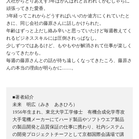
入社からとりあえず3年はがんばれと言われてがむしゃらに
頑張ってきた愛香。
3年経ってこれからどうすればいいのか途方にくれていたと
きに、同じ会社の藤原さんに話しかけられた。
年齢はずっと上だし絡み辛いと思っていたけど毎週教えてく
れるビジネススキルには圧倒されっぱなし。
少しずつではあるけど、もやもやが解消されて仕事が楽しく
なってきたかも。
毎週の藤原さんとの話が待ち遠しくなってきたころ、藤原さ
んの本当の理由が明らかに……。
■著者紹介
未来 明広（みき あきひろ）
1956年生まれ、東北大学工学修士 有機合成化学専攻
大手電機メーカーにてハード製品やソフトウエア製品
の製品開発と品質保証の仕事に携わり、社内システム
の開発プロジェクトチーフとして京都国際会議場で講