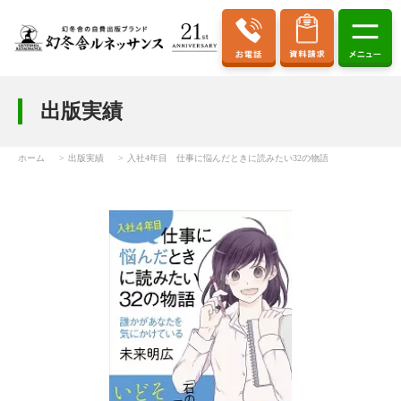
出版実績
ホーム
出版実績
入社4年目 仕事に悩んだときに読みたい32の物語