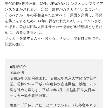
突然のJFA専務理事、就任。JFAのガバナンスとコンプライア
ンスをまかされると、定款・規程がガタガタだと気づいた。
守るべきルールの不整合をただすべく、原因を究明し、再発
を防止をするため2014年に行なわれたJFAリフォームへさか
のぼる。公益財団法人日本サッカー協会が永続組織となるた
めに、必要な改善とは。
サッカーを愛する人々へおくる、サッカー歴ゼロ専務理事、
決意の独白。
■著者紹介
岡島正明
昭和29年大阪府生まれ。昭和52年東京大学経済学部卒
業。昭和52年～平成21年農林水産省勤務。以後、八ヶ
岳を眺めて暮らす。平成28年3月～公益財団法人日本
サッカー協会専務理事。
著書：『日仏ラグビーとエリサルド』（幻冬舎ルネッ