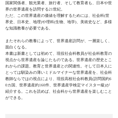
国家関係者、観光業者、旅行者、そして教育者も、日本や世
界の世界遺産を訪問する21世紀。
ただ、この世界遺産の価値を理解するためには、社会科(世
界史、日本史、地理)や理科(生物、地学)、
美術史など、多様
な知識教養が必要である。
またそれらの教養によって、世界遺産訪問が、一層楽しく、
面白くなる。
本書は新書としては初めて、現役社会科教員が社会科教育の
視点から世界遺産を論じたものである。世界遺産の歴史とこ
れからの課題。教育と世界遺産との関連性。そして日本人に
とっては馴染みの薄いミドルマイナーな世界遺産を、社会科
教師ならではの視点により、現役高校社会科教員(訪問国約6
0カ国、世界遺産約160件、世界遺産学検定マイスター級)が
紹介する。これを読めば、社会科から世界遺産を楽しむこと
ができる。