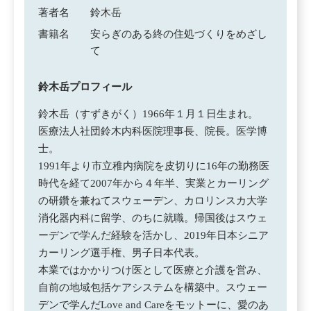
著者名
鈴木岳
書籍名
安らぎのある終の住処づくりをめざし
て
鈴木岳プロフィール
鈴木岳（すずきがく）1966年１月１日生まれ。
医療法人社団鈴木内科医院理事長、院長。医学博
士。
1991年より市立稚内病院を皮切りに16年の勤務医
時代を経て2007年から４年半、実業とカーリング
の研鑽を兼ねてスウェーデン、カロリンスカ大学
消化器内科に留学、のちに就職。帰国後はスウェ
ーデンで学んだ経験を活かし、2019年日本シニア
カーリング選手権、男子日本代表。
本業ではかかりつけ医として医療と介護を営み、
自前の地域包括ケアシステムを構築中。スウェー
デンで学んだLove and Careをモットーに、愛のあ