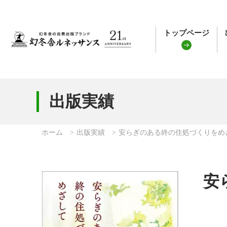
トップページ
出版実績
ホーム
出版実績
安らぎのある終の住処づくりをめ
安