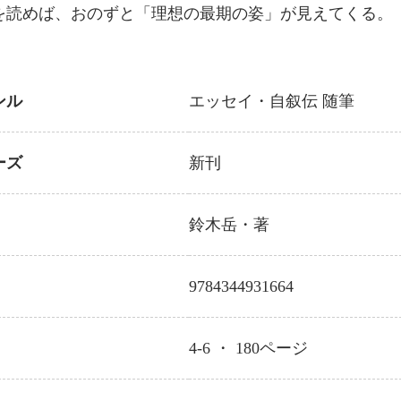
を読めば、おのずと「理想の最期の姿」が見えてくる。
ンル
エッセイ・自叙伝
随筆
ーズ
新刊
鈴木岳
・著
9784344931664
4-6 ・
180
ページ