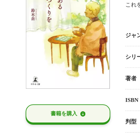
これ
ジャ
シリ
著者
ISBN
書籍を購⼊
判型