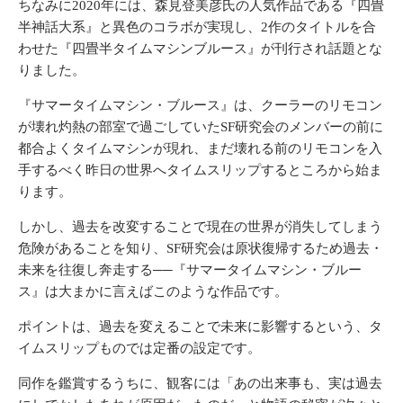
ちなみに2020年には、森見登美彦氏の人気作品である『四畳
半神話大系』と異色のコラボが実現し、2作のタイトルを合
わせた『四畳半タイムマシンブルース』が刊行され話題とな
りました。
『サマータイムマシン・ブルース』は、クーラーのリモコン
が壊れ灼熱の部室で過ごしていたSF研究会のメンバーの前に
都合よくタイムマシンが現れ、まだ壊れる前のリモコンを入
手するべく昨日の世界へタイムスリップするところから始ま
ります。
しかし、過去を改変することで現在の世界が消失してしまう
危険があることを知り、SF研究会は原状復帰するため過去・
未来を往復し奔走する──『サマータイムマシン・ブルー
ス』は大まかに言えばこのような作品です。
ポイントは、過去を変えることで未来に影響するという、タ
イムスリップものでは定番の設定です。
同作を鑑賞するうちに、観客には「あの出来事も、実は過去