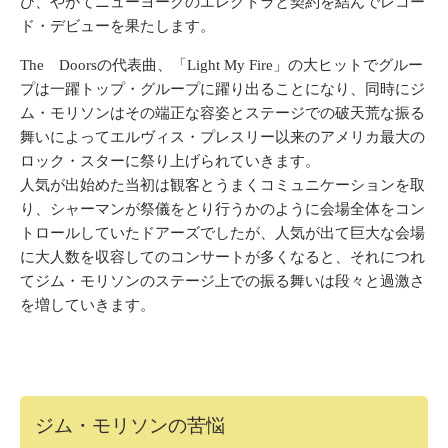
び、やがてニューヨークのエレクトラと契約を結んでレコー
ド・デビューを果たします。
The Doorsの代表曲、「Light My Fire」の大ヒットでグルー
プは一躍トップ・グループに躍り出ることになり、同時にジ
ム・モリソンはその端正な容姿とステージでの破天荒な振る
舞いによってエルヴィス・プレスリー以来のアメリカ最大の
ロック・スターに祭り上げられていきます。
人気が出始めた当初は観客とうまくコミュニケーションを取
り、シャーマンが祭儀をとり行うかのように会場全体をコン
トロールしていたドアーズでしたが、人気が出て巨大な会場
に大人数を収容してのコンサートが多くなると、それにつれ
てジム・モリソンのステージ上での振る舞いは段々と過激さ
を増していきます。
ジム・モリソンの苦悩