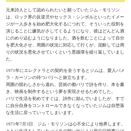
元来詩人として認められたいと願っていたジム・モリソン
は、ロック界の反逆児やセックス・シンボルといったイメー
ジが一人歩きを始め肥大化するにつれて、そういった役割を
演じることに嫌気がさしてくるようになり、彼はどんどん酒
にのめり込むようになりました。酒を飲むことによって自分
を肥大化させ、周囲の状況に対応して行くが、泥酔しては周
りの状況を悪化させていくという悪循環を繰り返していまし
た。
1971年にエレクトラとの契約を全うするとジムは、愛人パメ
ラ・カーソンの待つパリへと旅立ちます。
周囲の煩わしさから逃れ、芸術の都パリで詩を作り、本を書
き、映画を制作するという夢を実現させるためでした。
パリで生活を初めてすぐは、詩作に励んでいましたが、すで
に自分自身をコントロールできなくなっていたジムは自堕落
な生活に戻っていってしまいます。
1971年7月3日 ジム・モリソンは心不全により他界します。