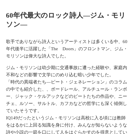
60年代最大のロック詩人―ジム・モリ
ソン―
歌手でありながら詩人というアーティストは多くいる中、60
年代後半に活躍した「The Doors」のフロントマン、ジム・
モリソンは偉大な詩人でした。
ジム・モリソンは幼少期に交通事故に遭った経験や、家庭内
不和などの影響で文学にのめり込む暗い少年でした。
「時代の異端者たち―ビート・ジェネレーション」のコラム
の中でも紹介した、、ボードレール、アルチュール・ランボ
ー、ジャック・ケルアックなどのビートたちの作品や、ニー
チェ、ルソー、サルトル、カフカなどの哲学にも深く傾倒し
ていたそうです。
IQ149だったというジム・モリソンは高校に入る頃には教師
をはるかに上回る知識を身に付け、みんなが知らないような
詩や小説の一節を口にして人をはぐらかすのを得意としてい