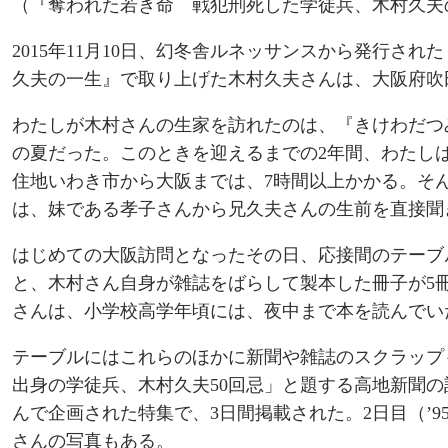
（
『奪われた若き命 戦犯刑死した学徒兵、木村久夫
2015年11月10日、幻冬舎ルネッサンスから発行さ
久夫の一生』で取り上げた木村久夫さんは、大阪府吹
わたしが木村さんの生家を訪れたのは、『きけわだつみ
の夏だった。このときを迎えるまでの2年間、わたし
住地いわき市から大阪までは、7時間以上かかる。そ
は、妹である孝子さんから兄久夫さんの生前を直接聞
はじめての大阪訪問となったその日、応接間のテーブ
と、木村さん自身が雑誌をばらして製本した冊子が5
さんは、小学校高学年頃には、夜中まで本を読んでい
テーブルにはこれらのほかに新聞や雑誌のスクラップ
出身の学徒兵、木村久夫50回忌」と題する高地新聞の
んで企画された特集で、3日間掲載された。2日目（’9
さんの写真もある。