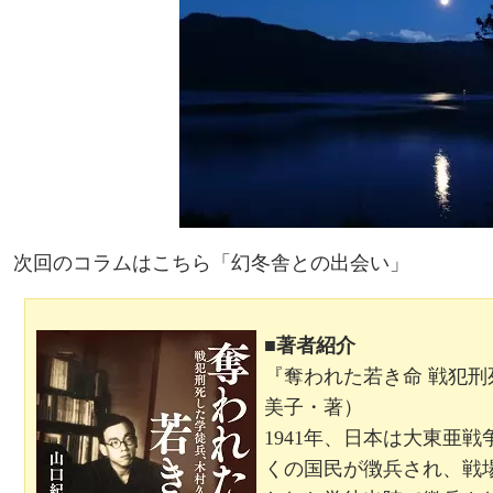
次回のコラムはこちら「
幻冬舎との出会い
」
■著者紹介
『奪われた若き命 戦犯
美子・著）
1941年、日本は大東亜
くの国民が徴兵され、戦