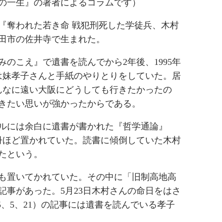
の一生』
の著者によるコラムです）
れた『奪われた若き命 戦犯刑死した学徒兵、木村
田市の佐井寺で生まれた。
のこえ』で遺書を読んでから2年後、1995年
は妹孝子さんと手紙のやりとりをしていた。居
んなに遠い大阪にどうしても行きたかったの
きたい思いが強かったからである。
ルには余白に遺書が書かれた『哲学通論』
冊ほど置かれていた。読書に傾倒していた木村
たという。
も置いてかれていた。その中に「旧制高地高
記事があった。5月23日木村さんの命日をはさ
5、5、21）の記事には遺書を読んでいる孝子