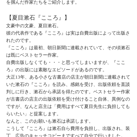
を掴んだ作家たちをご紹介します。
【夏目漱石『こころ』】
文豪中の文豪、夏目漱石。
彼の代表作である『こころ』は実は自費出版によって出版さ
れたのです。
『こころ』は最初、朝日新聞に連載されていて、その頃漱石
は既にベストセラー作家。
自費出版しなくても・・・と思ってしまいますが、『ここ
ろ』の出版には素敵なエピソードがあるのです。
大正13年、ある小さな古書店の店主が朝日新聞に連載されて
いた漱石の『こころ』を読み、感銘を受け、出版依頼を直談
判しに行き、漱石から承諾を得たのです。ベストセラー作家
が古書店の店主の出版依頼を受け付けること自体、異例なの
ですが、なんと店主は「費用はすべて夏目先生に負担しても
らいたい」と提案します。
なんと、このお願いも漱石は承諾します。
こうして『こころ』は漱石自ら費用を負担し、出版され、装
丁、広告のキャッチコピーまですべて自分で行いました。