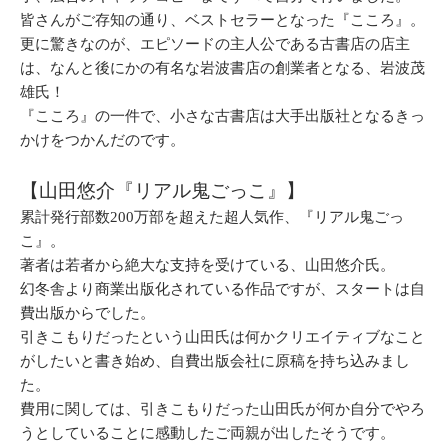
皆さんがご存知の通り、ベストセラーとなった『こころ』。
更に驚きなのが、エピソードの主人公である古書店の店主
は、なんと後にかの有名な岩波書店の創業者となる、岩波茂
雄氏！
『こころ』の一件で、小さな古書店は大手出版社となるきっ
かけをつかんだのです。
【山田悠介『リアル鬼ごっこ』】
累計発行部数200万部を超えた超人気作、『リアル鬼ごっ
こ』。
著者は若者から絶大な支持を受けている、山田悠介氏。
幻冬舎より商業出版化されている作品ですが、スタートは自
費出版からでした。
引きこもりだったという山田氏は何かクリエイティブなこと
がしたいと書き始め、自費出版会社に原稿を持ち込みまし
た。
費用に関しては、引きこもりだった山田氏が何か自分でやろ
うとしていることに感動したご両親が出したそうです。