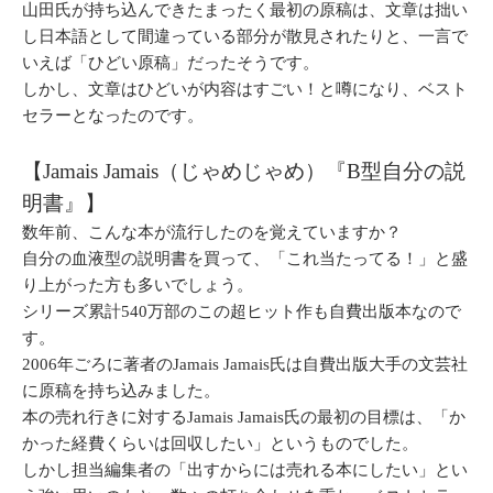
山田氏が持ち込んできたまったく最初の原稿は、文章は拙い
し日本語として間違っている部分が散見されたりと、一言で
いえば「ひどい原稿」だったそうです。
しかし、文章はひどいが内容はすごい！と噂になり、ベスト
セラーとなったのです。
【Jamais Jamais（じゃめじゃめ）『B型自分の説
明書』】
数年前、こんな本が流行したのを覚えていますか？
自分の血液型の説明書を買って、「これ当たってる！」と盛
り上がった方も多いでしょう。
シリーズ累計540万部のこの超ヒット作も自費出版本なので
す。
2006年ごろに著者のJamais Jamais氏は自費出版大手の文芸社
に原稿を持ち込みました。
本の売れ行きに対するJamais Jamais氏の最初の目標は、「か
かった経費くらいは回収したい」というものでした。
しかし担当編集者の「出すからには売れる本にしたい」とい