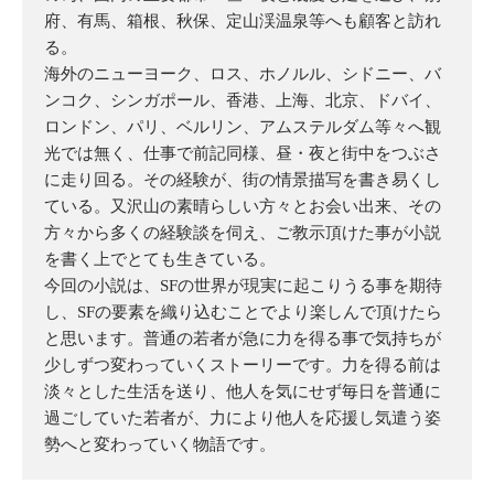
府、有馬、箱根、秋保、定山渓温泉等へも顧客と訪れ
る。
海外のニューヨーク、ロス、ホノルル、シドニー、バ
ンコク、シンガポール、香港、上海、北京、ドバイ、
ロンドン、パリ、ベルリン、アムステルダム等々へ観
光では無く、仕事で前記同様、昼・夜と街中をつぶさ
に走り回る。その経験が、街の情景描写を書き易くし
ている。又沢山の素晴らしい方々とお会い出来、その
方々から多くの経験談を伺え、ご教示頂けた事が小説
を書く上でとても生きている。
今回の小説は、SFの世界が現実に起こりうる事を期待
し、SFの要素を織り込むことでより楽しんで頂けたら
と思います。普通の若者が急に力を得る事で気持ちが
少しずつ変わっていくストーリーです。力を得る前は
淡々とした生活を送り、他人を気にせず毎日を普通に
過ごしていた若者が、力により他人を応援し気遣う姿
勢へと変わっていく物語です。