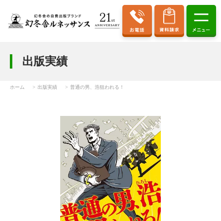
出版実績
ホーム
出版実績
普通の男、浩狙われる！