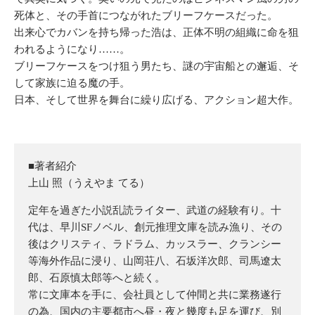
死体と、その手首につながれたブリーフケースだった。
出来心でカバンを持ち帰った浩は、正体不明の組織に命を狙
われるようになり……。
ブリーフケースをつけ狙う男たち、謎の宇宙船との邂逅、そ
して家族に迫る魔の手。
日本、そして世界を舞台に繰り広げる、アクション超大作。
■著者紹介
上山 照（うえやま てる）
定年を過ぎた小説乱読ライター、武道の経験有り。十
代は、早川SFノベル、創元推理文庫を読み漁り、その
後はクリスティ、ラドラム、カッスラー、クランシー
等海外作品に浸り、山岡荘八、石坂洋次郎、司馬遼太
郎、石原慎太郎等へと続く。
常に文庫本を手に、会社員として仲間と共に業務遂行
の為、国内の主要都市へ昼・夜と幾度も足を運び、別