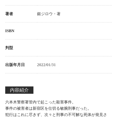
著者
銀ジロウ
・著
ISBN
判型
出版年月日
2022/01/31
内容紹介
六本木警察署管内で起こった殺害事件。
事件の被害者は新宿区を仕切る敏腕刑事だった。
犯行はこれに尽きず、次々と刑事の不可解な死体が発見さ