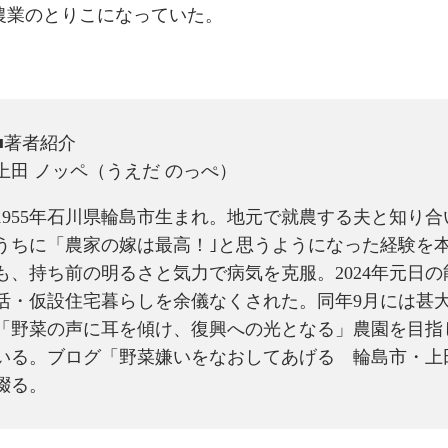
農業のとりこになっていた。
■著者紹介
上田 ノッペ（うえだ のっぺ）
1955年石川県輪島市生まれ。地元で就農する夫と知り合
うちに「農家の嫁は最高！｣と思うようになった経験を
も、持ち前の明るさと気力で病気を克服。2024年元日
活・仮設住宅暮らしを余儀なくされた。同年9月には甚
「野菜の声に耳を傾け、復興への光となる」農園を目指
いる。ブログ「野菜嫌いをなおしてあげる 輪島市・上
綴る。