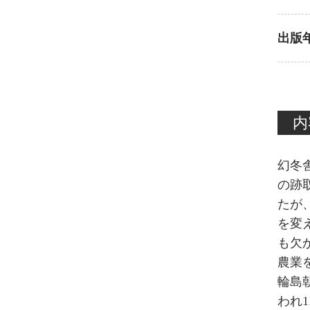
出版
内
幻冬
の跡
たが
を変
も欠
農業
輪島
われ