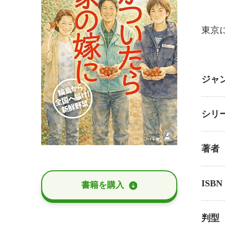
東京
ジャ
シリ
著者
ISBN
書籍を購⼊
判型