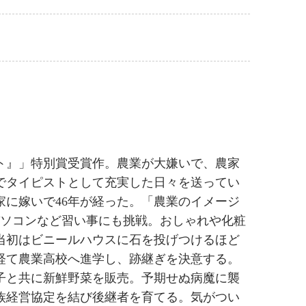
ト』」特別賞受賞作。農業が大嫌いで、農家
でタイピストとして充実した日々を送ってい
に嫁いで46年が経った。「農業のイメージ
パソコンなど習い事にも挑戦。おしゃれや化粧
当初はビニールハウスに石を投げつけるほど
経て農業高校へ進学し、跡継ぎを決意する。
子と共に新鮮野菜を販売。予期せぬ病魔に襲
族経営協定を結び後継者を育てる。気がつい