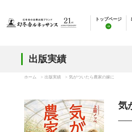
トップページ
出版実績
ホーム
出版実績
気がついたら農家の嫁に
気
―