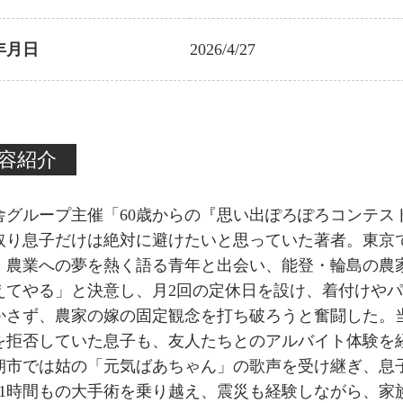
年月日
2026/4/27
容紹介
舎グループ主催「60歳からの『思い出ぽろぽろコンテス
取り息子だけは絶対に避けたいと思っていた著者。東京
、農業への夢を熱く語る青年と出会い、能登・輪島の農家
えてやる」と決意し、月2回の定休日を設け、着付けや
かさず、農家の嫁の固定観念を打ち破ろうと奮闘した。
を拒否していた息子も、友人たちとのアルバイト体験を
朝市では姑の「元気ばあちゃん」の歌声を受け継ぎ、息
11時間もの大手術を乗り越え、震災も経験しながら、家