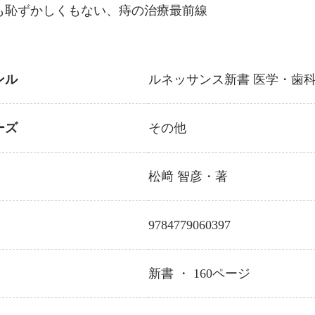
も恥ずかしくもない、痔の治療最前線
ンル
ルネッサンス新書
医学・歯
ーズ
その他
松﨑 智彦
・著
9784779060397
新書 ・
160
ページ