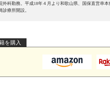
院外科勤務。平成18年４月より和歌山県、国保直営串本
崎診療所開設。
籍を購入