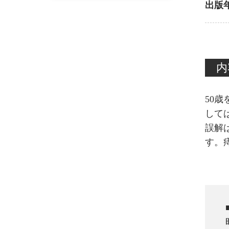
出版
内
50
して
誤解
す。