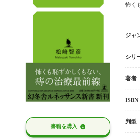
怖く
ジャ
シリ
著者
ISBN
判型
書籍を購⼊