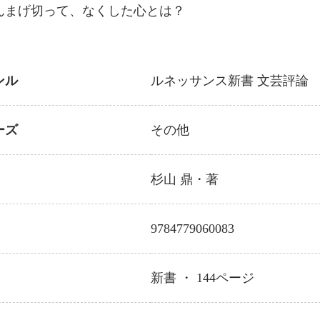
んまげ切って、なくした心とは？
ンル
ルネッサンス新書
文芸評論
ーズ
その他
杉山 鼎
・著
9784779060083
新書 ・
144
ページ