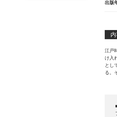
出版
内
江戸
け入
とし
る。