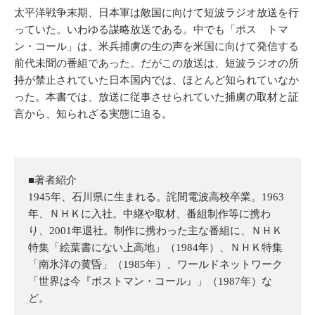
太平洋戦争末期、日本軍は敵国に向けて短波ラジオ放送を行
っていた。いわゆる謀略放送である。中でも「ポス トマ
ン・コール」は、米兵捕虜の生の声を米国に向けて発信する
前代未聞の番組であった。だがこの放送は、短波ラジオの所
持が禁止されていた日本国内では、ほとんど知られていなか
った。本書では、放送に従事させられていた捕虜の取材と証
言から、知られざる実態に迫る。
■著者紹介
1945年、石川県に生まれる。詫間電波高校卒業。1963
年、ＮＨＫに入社。中継や取材、番組制作等に携わ
り、2001年退社。制作に携わった主な番組に、ＮＨＫ
特集「絵葉書にない上高地」（1984年）、ＮＨＫ特集
「南氷洋の黄昏」（1985年）、ワールドネットワーク
「世界は今『ポストマン・コール』」（1987年）な
ど。