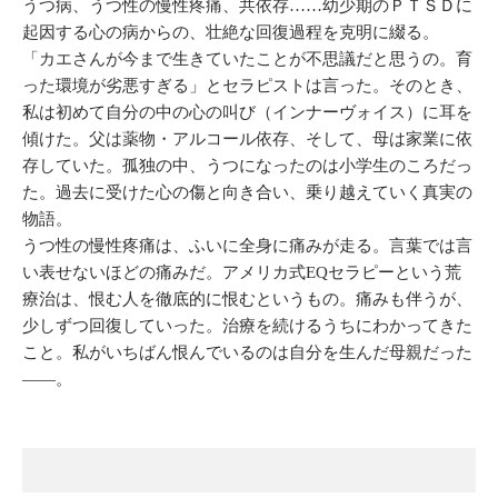
うつ病、うつ性の慢性疼痛、共依存……幼少期のＰＴＳＤに
起因する心の病からの、壮絶な回復過程を克明に綴る。
「カエさんが今まで生きていたことが不思議だと思うの。育
った環境が劣悪すぎる」とセラピストは言った。そのとき、
私は初めて自分の中の心の叫び（インナーヴォイス）に耳を
傾けた。父は薬物・アルコール依存、そして、母は家業に依
存していた。孤独の中、うつになったのは小学生のころだっ
た。過去に受けた心の傷と向き合い、乗り越えていく真実の
物語。
うつ性の慢性疼痛は、ふいに全身に痛みが走る。言葉では言
い表せないほどの痛みだ。アメリカ式EQセラピーという荒
療治は、恨む人を徹底的に恨むというもの。痛みも伴うが、
少しずつ回復していった。治療を続けるうちにわかってきた
こと。私がいちばん恨んでいるのは自分を生んだ母親だった
――。