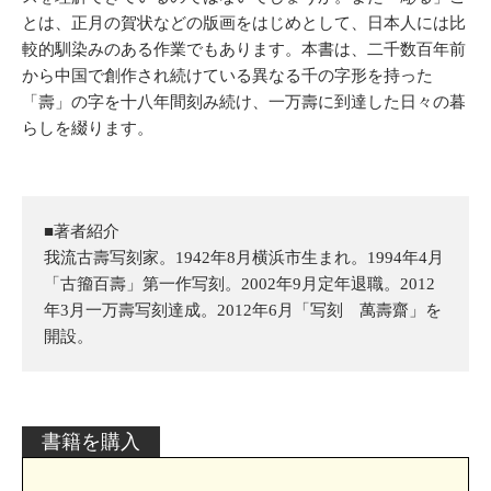
とは、正月の賀状などの版画をはじめとして、日本人には比
較的馴染みのある作業でもあります。本書は、二千数百年前
から中国で創作され続けている異なる千の字形を持った
「壽」の字を十八年間刻み続け、一万壽に到達した日々の暮
らしを綴ります。
■著者紹介
我流古壽写刻家。1942年8月横浜市生まれ。1994年4月
「古籀百壽」第一作写刻。2002年9月定年退職。2012
年3月一万壽写刻達成。2012年6月「写刻 萬壽齋」を
開設。
書籍を購入