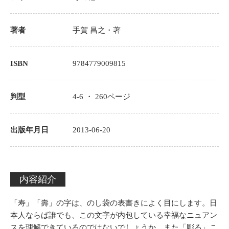
著者
手賀 昌之
・著
ISBN
9784779009815
判型
4-6 ・
260
ページ
出版年月日
2013-06-20
内容紹介
「寿」「壽」の字は、のし袋の表書きによく目にします。日
本人ならば誰でも、この文字が内包している幸福なニュアン
スを理解できているのではないでしょうか。また「彫る」こ