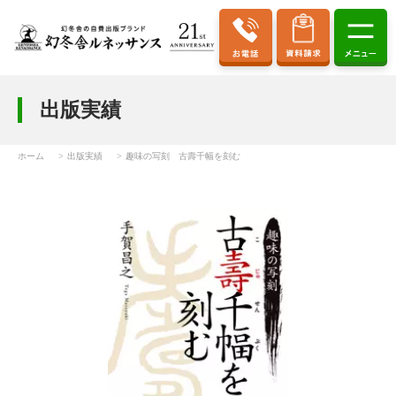
出版実績
ホーム
出版実績
趣味の写刻 古壽千幅を刻む