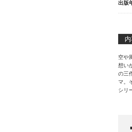
出版
内
空や
想い
の三
マ。
シリ