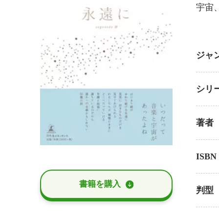
宇宙
ジャ
シリ
著者
ISBN
書籍を購⼊
判型