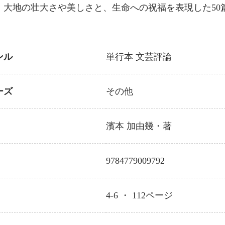
、大地の壮大さや美しさと、生命への祝福を表現した50
ンル
単行本
文芸評論
ーズ
その他
濱本 加由幾
・著
9784779009792
4-6 ・
112
ページ