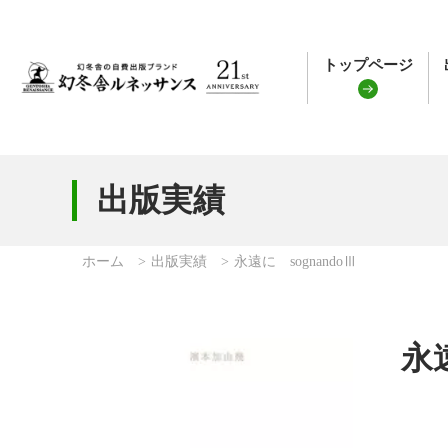
トップページ
出版実績
ホーム
出版実績
永遠に sognandoⅢ
永遠