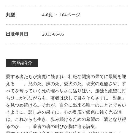
判型
4-6変 ・
104
ページ
出版年月日
2013-06-05
内容紹介
愛する者たちが病魔に蝕まれ、壮絶な闘病の果てに最期を迎
える――。兄の死、妹の死、愛犬の死。現実の過酷さや、す
べてを奪っていく死の理不尽さに猛り狂い、孤独と絶望に打
ちひしがれながらも、著者は決して目をそらさずに「対象」
を見つめ続ける。それが、自分に出来る唯一のこととでもい
うように。悲しみの果てに、心の奥底で銀色に鈍く光る涙
は、これからも生き、歩み続けるための希望の一滴となり得
るのか――。著者の魂の叫びが胸に迫る詩集。