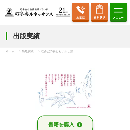
出版実績
ホーム
出版実績
なみだのあともいぶし銀
書籍を購⼊