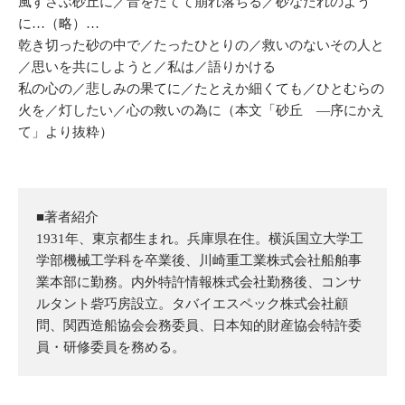
風すさぶ砂丘に／音をたてて崩れ落ちる／砂なだれのよう
に…（略）…
乾き切った砂の中で／たったひとりの／救いのないその人と
／思いを共にしようと／私は／語りかける
私の心の／悲しみの果てに／たとえか細くても／ひとむらの
火を／灯したい／心の救いの為に（本文「砂丘 ―序にかえ
て」より抜粋）
■著者紹介
1931年、東京都生まれ。兵庫県在住。横浜国立大学工
学部機械工学科を卒業後、川崎重工業株式会社船舶事
業本部に勤務。内外特許情報株式会社勤務後、コンサ
ルタント砦巧房設立。タバイエスペック株式会社顧
問、関西造船協会会務委員、日本知的財産協会特許委
員・研修委員を務める。