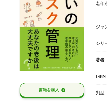
老年
ジャ
シリ
著者
ISBN
書籍を購⼊
判型