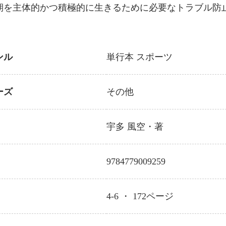
期を主体的かつ積極的に生きるために必要なトラブル防
ンル
単行本
スポーツ
ーズ
その他
宇多 風空
・著
9784779009259
4-6 ・
172
ページ