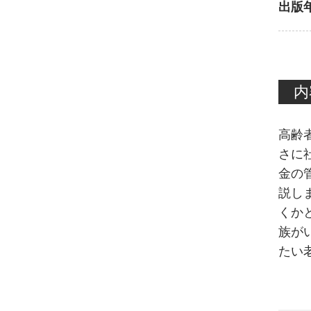
出版
内
高齢
さに
金の
説し
くか
族が
たい