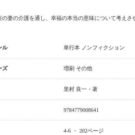
症の妻の介護を通し、幸福の本当の意味について考えさ
ンル
単行本
ノンフィクション
ーズ
増刷
その他
里村 良一
・著
9784779008641
4-6 ・
202
ページ