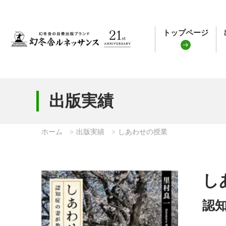
トップページ
出版実績
ホーム
出版実績
しあわせの授業
し
認