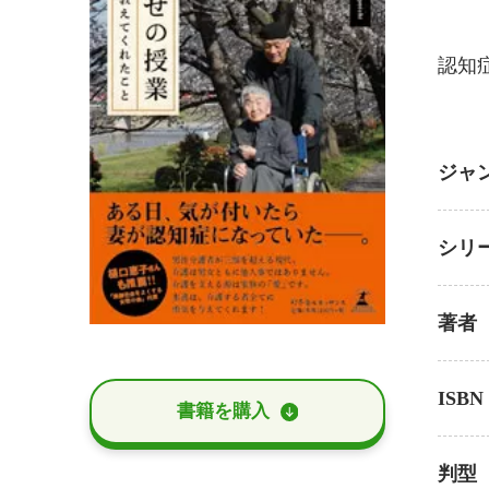
認知
ジャ
シリ
著者
ISBN
書籍を購⼊
判型