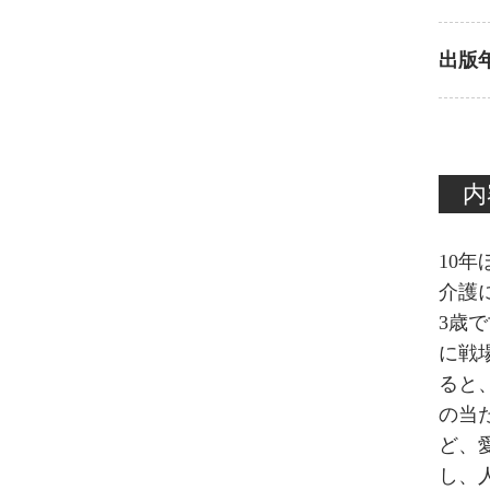
出版
内
10
介護
3歳
に戦
ると
の当
ど、
し、