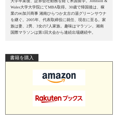
大学卒業後、証券会社勤務を経て米国留学。Johnson &
Wales大学大学院にてMBA取得。30歳で帰国後は、稼
業の㈱加川商事 湘南ひらつか太古の湯グリーンサウナ
を継ぐ。2005年、代表取締役に就任、現在に至る。家
族は妻、2男、3女の7人家族。趣味はマラソン。湘南
国際マラソンは第1回大会から連続出場継続中。
書籍を購入