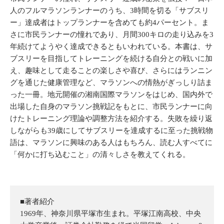
人のフルマラソンランナーのうち、3時間を切る「サブスリ
ー」達成者はトップランナーを含めても約4パーセント。ま
さに市民ランナーの憧れであり、月間300キロの走り込みを3
年続けてようやく達成できるともいわれている。本書は、サ
ブスリーを目指してトレーニングを続ける自分との戦いに加
え、趣味として走ることの楽しさや喜び、さらにはランニン
グを通じた健康管理など、マラソンへの情熱がぎっしり詰ま
った一冊。地元開催の湘南国際マラソンをはじめ、国内外で
出場した自身のマラソン挑戦記をもとに、市民ランナーに向
けたトレーニング理論や調整方法を紹介する。失敗を繰り返
しながらも39歳にしてサブスリーを達成するに至った挑戦物
語は、マラソンに興味のある人はもちろん、読む人すべてに
「何かに打ち込むこと」の清々しさを教えてくれる。
■著者紹介
1969年、神奈川県平塚市生まれ。平塚江南高校、中央