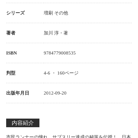
シリーズ
増刷
その他
著者
加川 淳
・著
ISBN
9784779008535
判型
4-6 ・
160
ページ
出版年月日
2012-09-20
内容紹介
市民ランナーの憧れ、サブスリー達成の秘策を伝授！ 日本