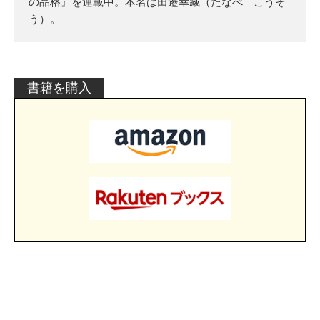
の品格』を連載中。本名は田邉幸藏（たなべ こうぞ
う）。
書籍を購入