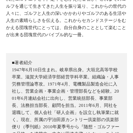
ルフを通じて生きてきた人生を振り返り、これからの世代の
人々に、ゴルフと人生の深いかかわりやゴルフのある生活や
人生の素晴らしさを伝える。これからセカンドステージをむ
かえる団塊世代にとっては、自分自身のこととして楽むこと
が出来る団塊世代のバイブル的な一冊。
■著者紹介
1947年6月10日生まれ。岐阜県出身。大垣北高等学校
卒業。滋賀大学経済学部経営学科卒業。組織論・人事
労務管理論専攻。1971年4月、電機製品製造会社に入
社し、営業企画・事業企画・管理部長などを経験。20
01年6月連結会社に出向し、営業統括部長、事業部
長、法務担当部長、顧問を担当。2011年6月、同社を
退職して、個人会社「研人企画」を設立し執筆業に就
く。現在、所属の宇治田原カントリー倶楽部の倶楽部
便り（季刊紙）2010年夏季号から『随想・ゴルファー