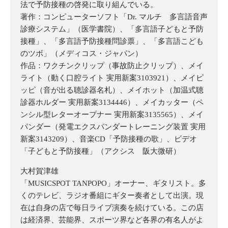
法で予防接種の啓発に取り組んでいる。
著作：コンピューターソフト「Dr. マルチ 多言語音声
診療システム」（医学書院）、「多言語子どもと予防
接種」、「多言語予防接種問診票」、「多言語こども
のツボ」（メディコス・ジャパン）
作品：ワクチンクリップ（事故防止クリップ）、メイ
ライト（動く口腔ライト 実用新案3103921）、メイピ
ッピ（音が出る聴診器名札）、メイホット（加温式聴
診器ホルダー 実用新案3134446）、メイカッター（ペ
ンシル型レターオープナー 実用新案3135565）、メイ
パンダー（発電エクスパンダートレーニング装置 実用
新案3143209）、音楽CD「予防接種の歌」、ビデオ
「子どもと予防接種」（アクシス 阪大微研）
大村賀津雄
「MUSICSPOT TANPOPO」オーナー、ギタリスト。多
くのテレビ、ラジオ番組にギター奏者として出演。現
在は自身の店で毎日ライブ演奏を続けている。この店
は経済界、芸能界、スポーツ界など各界の有名人がよ