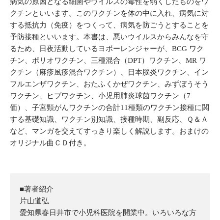
病気の原因となる細菌やウイルスの毒性を弱くしたものをワ
クチンといいます。このワクチンを体の中に入れ、病気に対
する抵抗力（免疫）をつくって、病気を防ごうとすることを
予防接種といいます。本書は、悪いウイルスからみんなを守
るため、日夜活動しているヨボーレンジャーが、BCG ワク
チン、ポリオワクチン、三種混合（DPT）ワクチン、MR ワ
クチン（麻疹風疹混合ワクチン）、日本脳炎ワクチン、イン
フルエンザワクチン、おたふくかぜワクチン、みずぼうそう
ワクチン、ヒブワクチン、小児用肺炎球菌ワクチン（7
価）、子宮頸がんワクチンの合計11種類のワクチン接種に関
する基礎知識、ワクチン別知識、接種時期、副反応、Ｑ＆Ａ
など、マンガを交えてすっきり楽しく解説します。おまけの
オリジナル曲ＣＤ付き。
■著者紹介
片山道弘
愛知県春日井市で小児科医院を開業中。いろいろな方