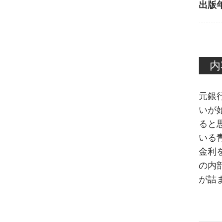
出版
内
元銀
いが
ると
いる
金利
の内
が詰