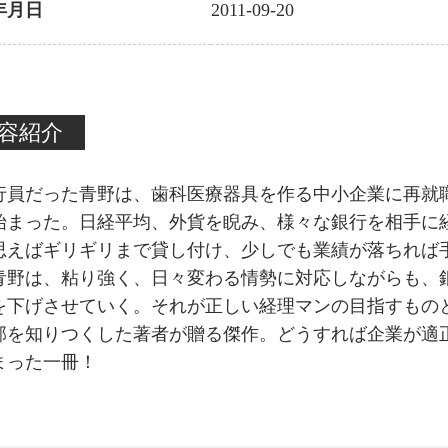
年月日
2011-09-20
容紹介
行員だった青野は、歯科医療器具を作る中小企業に再就
始まった。日経平均、外貨を睨み、様々な銀行を相手に
思えばギリギリまで貸し付け、少しでも業績が落ちれば
青野は、粘り強く、日々変わる情勢に対応しながらも、銀
を下げさせていく。それが正しい経理マンの目指すもの
部を知りつくした著者が贈る傑作。どうすれば企業が適
まった一冊！