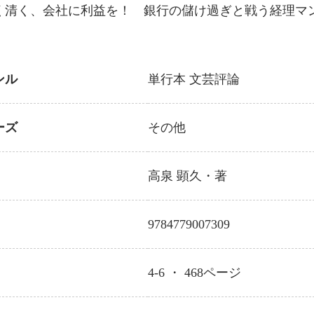
く清く、会社に利益を！ 銀行の儲け過ぎと戦う経理マ
ンル
単行本
文芸評論
ーズ
その他
高泉 顕久
・著
9784779007309
4-6 ・
468
ページ