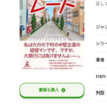
正し
ジャ
シリ
著者
ISBN
書籍を購⼊
判型