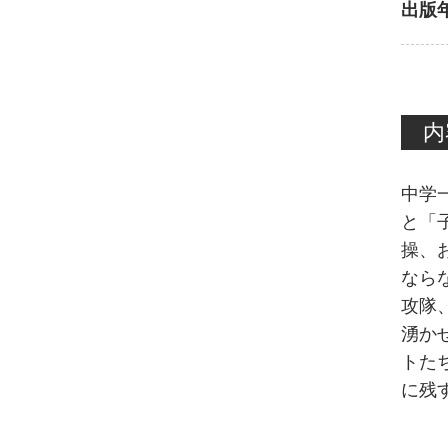
出版
内
中学
と「
操、
なら
攻隊
湧か
トた
に残