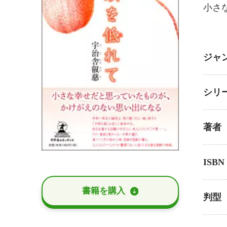
小さ
ジャ
シリ
著者
ISBN
書籍を購⼊
判型