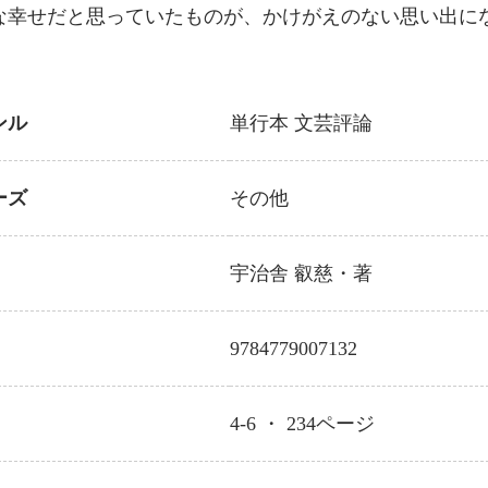
な幸せだと思っていたものが、かけがえのない思い出に
ンル
単行本
文芸評論
ーズ
その他
宇治舎 叡慈
・著
9784779007132
4-6 ・
234
ページ