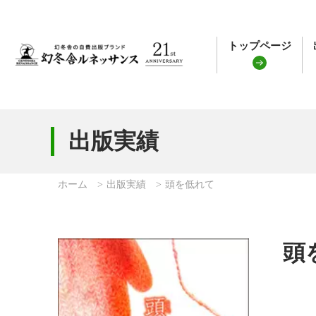
トップページ
出版実績
ホーム
出版実績
頭を低れて
頭