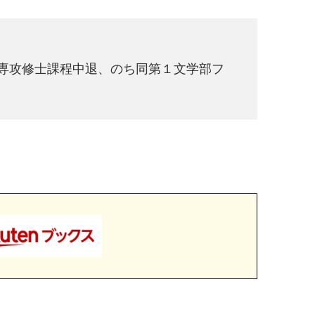
学専攻修士課程中退、のち同第１文学部フ