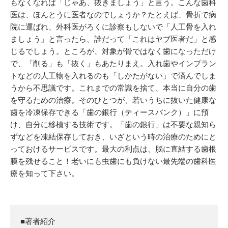
もなくなれば「じゃあ、抜きましょう」と言う。こんな歯科
医は、ほんとうに医者なのでしょうか？たとえば、骨折で病
院に運ばれ、外科医がろくに診察もしないで「人工骨を入れ
ましょう」と言ったら、誰だって「これはヤブ医者だ」と感
じるでしょう。ところが、対象が骨ではなく歯になっただけ
で、「削る」も「抜く」もあたりまえ。入れ歯やインプラン
トなどの人工物を入れるのも「しかたがない」で済んでしま
うから不思議です。これまでの常識を捨て、本当に自分の歯
を守るための治療。そのひとつが、若いうちに抜いた健康な
歯を冷凍保存できる「歯の銀行（ティースバンク）」に預
け、自分に移植する技術です。「歯の銀行」は不要な親知ら
ずなどを凍結保存しておき、いざという時の治療のためにと
っておけるサービスです。最大の利点は、脳に直結する歯根
膜を残せること！老いにも虫歯にも負けない最先端の歯科医
療を知って下さい。
■著者紹介