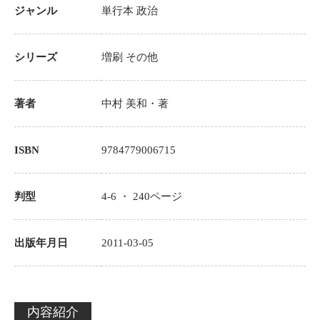
ジャンル
単行本
政治
シリーズ
増刷
その他
著者
中村 美和
・著
ISBN
9784779006715
判型
4-6 ・
240
ページ
出版年月日
2011-03-05
内容紹介