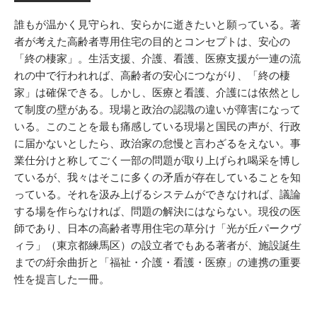
誰もが温かく見守られ、安らかに逝きたいと願っている。著
者が考えた高齢者専用住宅の目的とコンセプトは、安心の
「終の棲家」。生活支援、介護、看護、医療支援が一連の流
れの中で行われれば、高齢者の安心につながり、「終の棲
家」は確保できる。しかし、医療と看護、介護には依然とし
て制度の壁がある。現場と政治の認識の違いが障害になって
いる。このことを最も痛感している現場と国民の声が、行政
に届かないとしたら、政治家の怠慢と言わざるをえない。事
業仕分けと称してごく一部の問題が取り上げられ喝采を博し
ているが、我々はそこに多くの矛盾が存在していることを知
っている。それを汲み上げるシステムができなければ、議論
する場を作らなければ、問題の解決にはならない。現役の医
師であり、日本の高齢者専用住宅の草分け「光が丘パークヴ
ィラ」（東京都練馬区）の設立者でもある著者が、施設誕生
までの紆余曲折と「福祉・介護・看護・医療」の連携の重要
性を提言した一冊。