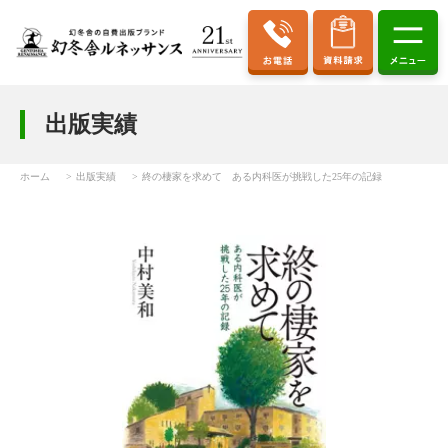
出版実績
ホーム
出版実績
終の棲家を求めて ある内科医が挑戦した25年の記録