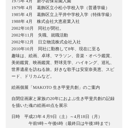
1975年 4月 新小岩保育園入園
1979年 4月 葛飾区立小松小学校入学（普通学級）
1985年 4月 葛飾区立上平井中学校入学（特殊学級）
1988年 4月 株式会社大恵産業入社
2002年10月 同社が閉社。
2002年11月 失職、就職活動
2002年12月 日立物流株式会社入社
2010年10月 同社に勤務して8年、現在に至る
趣味は、絵画、卓球、マラソン、音楽・オペラ鑑賞、
美術鑑賞、映画鑑賞、野球見学、ハイキング、巡礼、
世界遺産を訪ねる旅。好きな歌手は安室奈美恵、スピ
ード、ドリカムなど。
絵画個展「MAKOTO 生き甲斐共創」のご案内
自閉症画家と家族の20年におよぶ生き甲斐共創の記録
を描いた魂の絵画40点を展示
日時 平成23年４月9日（土）～4月18日（月）
午前9時～午後6時（最終日は午後3時まで）