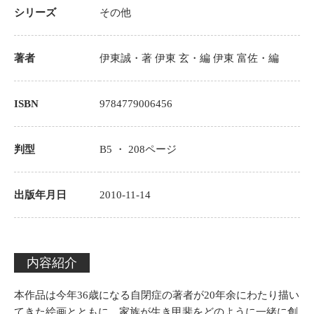
シリーズ
その他
著者
伊東誠
・著
伊東 玄・編
伊東 富佐・編
ISBN
9784779006456
判型
B5 ・
208
ページ
出版年月日
2010-11-14
内容紹介
本作品は今年36歳になる自閉症の著者が20年余にわたり描い
てきた絵画とともに、家族が生き甲斐をどのように一緒に創