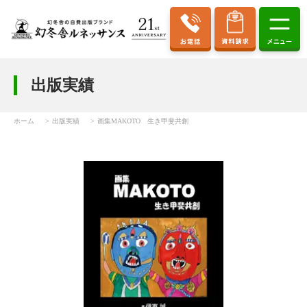
出版実績
ホーム
出版実績
画集MAKOTO 生き甲斐共創