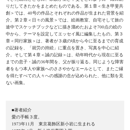
りだしてきたかをまとめたものである。第１章＜生き甲斐共
創＞では、40号の作品とそれぞれの作品が生まれた背景を紹
介。第２章＜日々の風景＞では、絵画教室、自宅そして旅の
途中でスケッチブックなどに描き溜めたおよそ700点の絵の
中から、テーマを設定してエッセイ風に編集したもの。第３
章＜同行家族＞は、著者が３歳の頃から今に至るまでの育成
の記録を、「就労の持続」に重点を置き、写真を中心に紹
介。そして第４章＜誠の記録＞は、幼年時代から現在に至る
までの息子・誠の36年間を、父が振り返る。同じような障害
者をもつ本人や家族へのささやかなエールとして、またご縁
を得たすべての人々への感謝の念が込められた、他に類を見
ない画集。
■著者紹介
愛の手帳３度。
1973年11月 東京葛飾区新小岩に生まれる