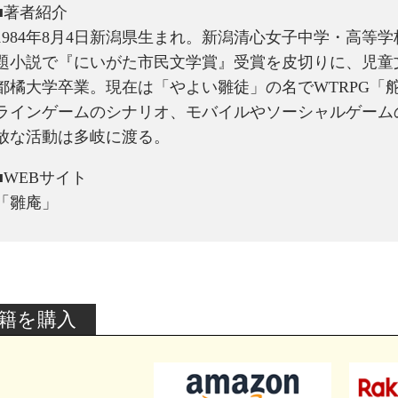
■著者紹介
1984年8月4日新潟県生まれ。新潟清心女子中学・高等
題小説で『にいがた市民文学賞』受賞を皮切りに、児童
都橘大学卒業。現在は「やよい雛徒」の名でWTRPG「舵天照
ラインゲームのシナリオ、モバイルやソーシャルゲーム
放な活動は多岐に渡る。
■WEBサイト
「雛庵」
籍を購入