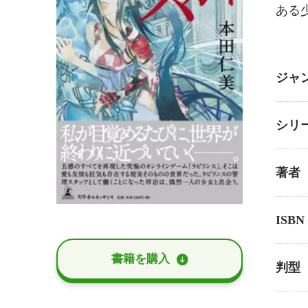
ある
ジャ
シリ
著者
ISBN
書籍を購⼊
判型