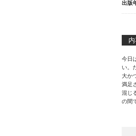
出版
内
今日
い。
大か
満足
混じ
の間