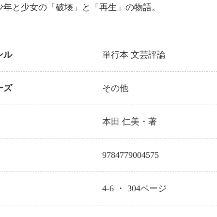
少年と少女の「破壊」と「再生」の物語。
ンル
単行本
文芸評論
ーズ
その他
本田 仁美
・著
9784779004575
4-6 ・
304
ページ