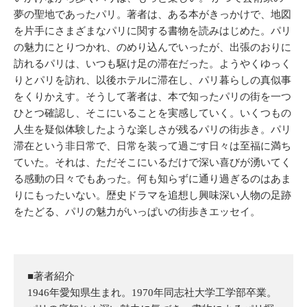
夢の聖地であったパリ。著者は、ある本がきっかけで、地図
を片手にさまざまなパリに関する書物を読みはじめた。パリ
の魅力にとりつかれ、のめり込んでいったが、出張のおりに
訪れるパリは、いつも駆け足の滞在だった。ようやくゆっく
りとパリを訪れ、以後ホテルに滞在し、パリ暮らしの真似事
をくりかえす。そうして著者は、本で知ったパリの街を一つ
ひとつ確認し、そこにいることを実感していく。いくつもの
人生を疑似体験したような楽しさが残るパリの街歩き。パリ
滞在という非日常で、日常を装って過ごす日々は至福に満ち
ていた。それは、ただそこにいるだけで深い喜びが湧いてく
る感動の日々でもあった。何も知らずに通り過ぎるのはあま
りにもったいない。歴史ドラマを追想し興味深い人物の足跡
をたどる、パリの魅力がいっぱいの街歩きエッセイ。
■著者紹介
1946年愛知県生まれ。1970年同志社大学工学部卒業。