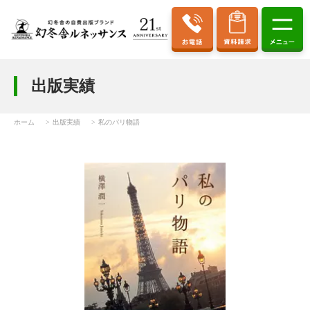
出版実績
ホーム
出版実績
私のパリ物語