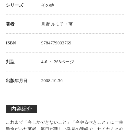
シリーズ
その他
著者
川野 ルミ子
・著
ISBN
9784779003769
判型
4-6 ・
268
ページ
出版年月日
2008-10-30
内容紹介
これまで「今しかできないこと」「今やるべきこと」に一生
懸命だった著者。毎日が新しい発見の連続で、わくわくと心