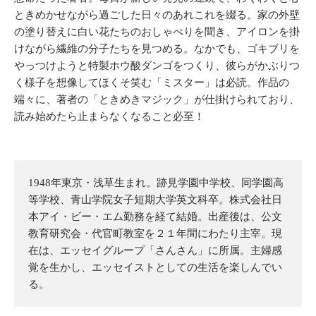
ときめかせながら過ごした日々のあれこれを綴る。家の外壁
の塗り替えに白い花たちのおしゃべりを聞き、アイロンを掛
けながら繊維の分子たちを見つめる。なかでも、ゴキブリを
やっつけようと特製ホウ酸ダンゴをつくり、彼らがかぶりつ
く様子を想像してほくそ笑む「ミスター」は必読。作品の
端々に、著者の「ときめきマジック」が仕掛けられており、
読み始めたら止まらなくなること必至！
1948年東京・浅草生まれ。跡見学園中学校、同学園高
等学校、青山学院女子短期大学英文科卒。株式会社日
本アイ・ビー・エム勤務を経て結婚。出産後は、公文
教育研究会・代官町教室を２１年間にわたり主宰。現
在は、エッセイグループ「さんさん」に所属。主婦感
覚を生かし、エッセイストとしての生活を楽しんでい
る。