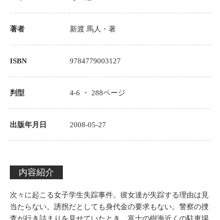
著者
新渡 馬人
・著
ISBN
9784779003127
判型
4-6 ・
288
ページ
出版年月日
2008-05-27
内容紹介
次々に起こる女子学生失踪事件。彼女達が失踪する理由は見
当たらない。誘拐だとしても身代金の要求もない。警察の捜
査が行き詰まりを見せていたとき、富士の樹海近くの駐車場