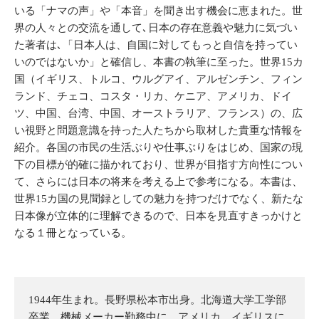
いる「ナマの声」や「本音」を聞き出す機会に恵まれた。世
界の人々との交流を通して､日本の存在意義や魅力に気づい
た著者は､「日本人は、自国に対してもっと自信を持ってい
いのではないか」と確信し、本書の執筆に至った。世界15カ
国（イギリス、トルコ、ウルグアイ、アルゼンチン、フィン
ランド、チェコ、コスタ・リカ、ケニア、アメリカ、ドイ
ツ、中国、台湾、中国、オーストラリア、フランス）の、広
い視野と問題意識を持った人たちから取材した貴重な情報を
紹介。各国の市民の生活ぶりや仕事ぶりをはじめ、国家の現
下の目標が的確に描かれており、世界が目指す方向性につい
て、さらには日本の将来を考える上で参考になる。本書は、
世界15カ国の見聞録としての魅力を持つだけでなく、新たな
日本像が立体的に理解できるので、日本を見直すきっかけと
なる１冊となっている。
1944年生まれ。長野県松本市出身。北海道大学工学部
卒業。機械メーカー勤務中に、アメリカ、イギリスに