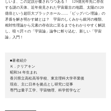
しいま、この定説が覆されつつある！ 129億光年先に存在
する謎の天体、近年発見された宇宙最古の地図、太陽の120
億倍という超巨大ブラックホール……「ビッグバン理論」の
矛盾を解き明かす鍵とは？ 宇宙のしくみから銀河の種類、
相対性理論から元素の存在比に至るまでをわかりやすく解説
し、喧々諤々の「宇宙論」論争に斬り込む、新しい「宇宙
論」入門！
■著者紹介
Ｋ . クリアキン
昭和34 年生まれ
香川県立高松高等学校、東京理科大学卒業後
現在、主に日本を拠点とし研究に従事
専門は量子工学、宇宙物理、科学哲学など