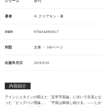
シリーズ
新刊
著者
Ｋ.クリアキン
・著
ISBN
9784344993617
判型
文庫 ・
160
ページ
出版年月日
2016/9/16
内容紹介
アインシュタインの唱えた「定常宇宙論」に次いで主流とな
った「ビッグバン理論」。「宇宙は膨張し続ける」――しか